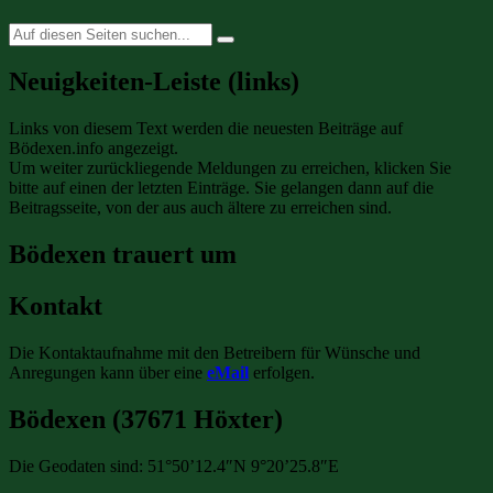
Suche
nach:
Neuigkeiten-Leiste (links)
Links von diesem Text werden die neuesten Beiträge auf
Bödexen.info angezeigt.
Um weiter zurückliegende Meldungen zu erreichen, klicken Sie
bitte auf einen der letzten Einträge. Sie gelangen dann auf die
Beitragsseite, von der aus auch ältere zu erreichen sind.
Bödexen trauert um
Kontakt
Die Kontaktaufnahme mit den Betreibern für Wünsche und
Anregungen kann über eine
eMail
erfolgen.
Bödexen (37671 Höxter)
Die Geodaten sind: 51°50’12.4″N 9°20’25.8″E