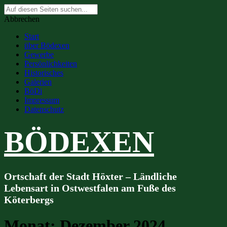
Suche
nach:
Abbrechen
Start
über Bödexen
Gewerbe
Persönlichkeiten
Historisches
Galerien
BöDi
Impressum
Datenschutz
BÖDEXEN
Ortschaft der Stadt Höxter – Ländliche
Lebensart in Ostwestfalen am Fuße des
Köterbergs
Monat:
Dezember 2024