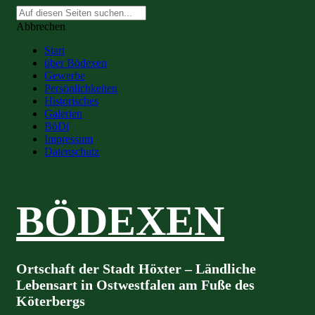
Suche
nach:
Abbrechen
Start
über Bödexen
Gewerbe
Persönlichkeiten
Historisches
Galerien
BöDi
Impressum
Datenschutz
BÖDEXEN
Ortschaft der Stadt Höxter – Ländliche
Lebensart in Ostwestfalen am Fuße des
Köterbergs