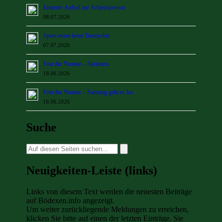
Erneuter Aufruf zur Schiedsperson
08.07.2026
Sport-event beim Tennisclub
07.07.2026
Fest der Vereine – Aktionen
18.06.2026
Fest der Vereine – Samstag geht es los
18.06.2026
Suche
Suche
nach:
Neuigkeiten-Leiste (links)
Links von diesem Text werden die neuesten Beiträge
auf Bödexen.info angezeigt.
Um weiter zurückliegende Meldungen zu erreichen,
klicken Sie bitte auf einen der letzten Einträge. Sie