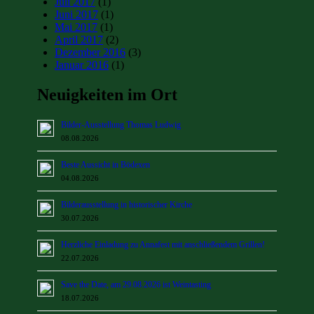
Juli 2017
(1)
Juni 2017
(1)
Mai 2017
(1)
April 2017
(2)
Dezember 2016
(3)
Januar 2016
(1)
Neuigkeiten im Ort
Bilder-Ausstellung Thomas Ludwig
08.08.2026
Beste Aussicht in Bödexen
04.08.2026
Bilderausstellung in historischer Kirche
30.07.2026
Herzliche Einladung zu Annafest mit anschließendem Grillen!
22.07.2026
Save the Date, am 29.08.2026 ist Weintasting
18.07.2026