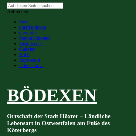
Suche
nach:
Abbrechen
Start
über Bödexen
Gewerbe
Persönlichkeiten
Historisches
Galerien
BöDi
Impressum
Datenschutz
BÖDEXEN
Ortschaft der Stadt Höxter – Ländliche
Lebensart in Ostwestfalen am Fuße des
Köterbergs