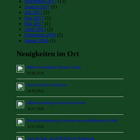
November 2017
(13)
August 2017
(1)
Juli 2017
(1)
Juni 2017
(1)
Mai 2017
(1)
April 2017
(2)
Dezember 2016
(3)
Januar 2016
(1)
Neuigkeiten im Ort
Bilder-Ausstellung Thomas Ludwig
08.08.2026
Beste Aussicht in Bödexen
04.08.2026
Bilderausstellung in historischer Kirche
30.07.2026
Herzliche Einladung zu Annafest mit anschließendem Grillen!
22.07.2026
Save the Date, am 29.08.2026 ist Weintasting