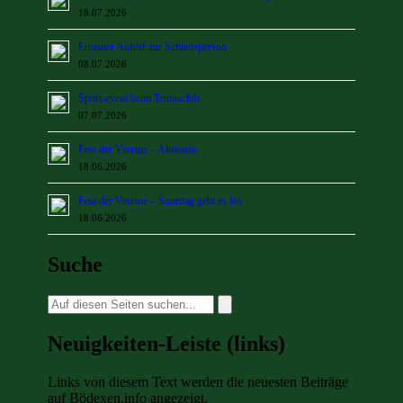
18.07.2026
Erneuter Aufruf zur Schiedsperson
08.07.2026
Sport-event beim Tennisclub
07.07.2026
Fest der Vereine – Aktionen
18.06.2026
Fest der Vereine – Samstag geht es los
18.06.2026
Suche
Suche
nach:
Neuigkeiten-Leiste (links)
Links von diesem Text werden die neuesten Beiträge
auf Bödexen.info angezeigt.