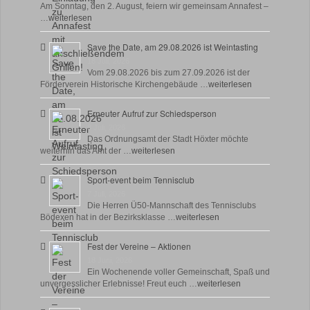
Am Sonntag, den 2. August, feiern wir gemeinsam Annafest –
…
weiterlesen
Save the Date, am 29.08.2026 ist Weintasting
18 Juli, 2026
Vom 29.08.2026 bis zum 27.09.2026 ist der
Förderverein Historische Kirchengebäude …
weiterlesen
Erneuter Aufruf zur Schiedsperson
8 Juli, 2026
Das Ordnungsamt der Stadt Höxter möchte
weiterhin das Amt der …
weiterlesen
Sport-event beim Tennisclub
7 Juli, 2026
Die Herren Ü50-Mannschaft des Tennisclubs
Bödexen hat in der Bezirksklasse …
weiterlesen
Fest der Vereine – Aktionen
18 Juni, 2026
Ein Wochenende voller Gemeinschaft, Spaß und
unvergesslicher Erlebnisse! Freut euch …
weiterlesen