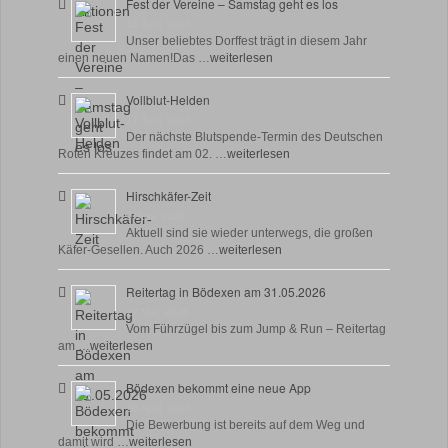
Fest der Vereine – Samstag geht es los
18 Juni, 2026
Unser beliebtes Dorffest trägt in diesem Jahr
einen neuen Namen!Das …
weiterlesen
Vollblut-Helden
17 Juni, 2026
Der nächste Blutspende-Termin des Deutschen
Roten Kreuzes findet am 02. …
weiterlesen
Hirschkäfer-Zeit
9 Juni, 2026
Aktuell sind sie wieder unterwegs, die großen
Käfer-Gesellen. Auch 2026 …
weiterlesen
Reitertag in Bödexen am 31.05.2026
27 Mai, 2026
Vom Führzügel bis zum Jump & Run – Reitertag
am …
weiterlesen
Bödexen bekommt eine neue App
28 April, 2026
Die Bewerbung ist bereits auf dem Weg und
damit wird …
weiterlesen