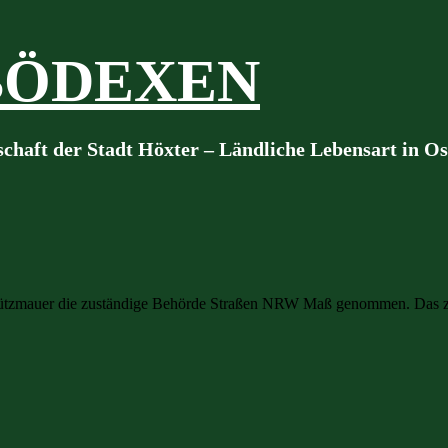
BÖDEXEN
schaft der Stadt Höxter – Ländliche Lebensart in O
ützmauer die zuständige Behörde Straßen NRW Maß genommen. Das zeig