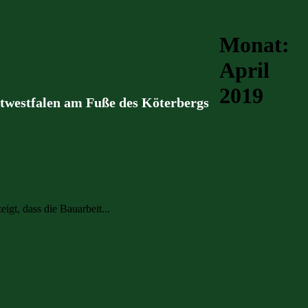
Monat:
April
2019
stwestfalen am Fuße des Köterbergs
t, dass die Bauarbeit...