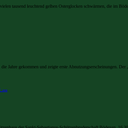
en vielen tausend leuchtend gelben Osterglocken schwärmen, die im Böde
in die Jahre gekommen und zeigte erste Abnutzungserscheinungen. Der „
...
ützenhaus der Sankt-Sebastianus-Schützenbruderschaft Bödexen. 16,30 M