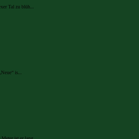
xer Tal zu blüh...
Neue“ is...
eter ist er lang,...