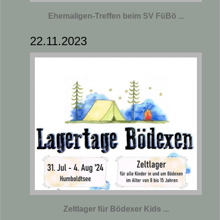
Ehemaligen-Treffen beim SV FüBö ...
22.11.2023
Zeltlager für Bödexer Kids ...