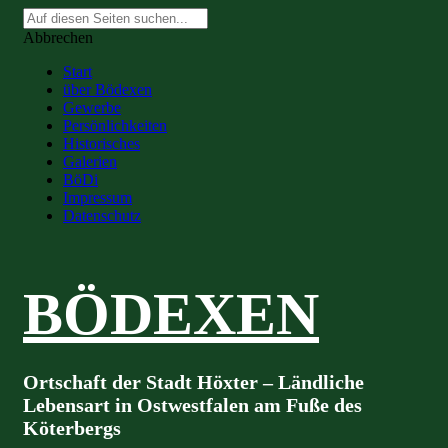
Suche
nach:
Abbrechen
Start
über Bödexen
Gewerbe
Persönlichkeiten
Historisches
Galerien
BöDi
Impressum
Datenschutz
BÖDEXEN
Ortschaft der Stadt Höxter – Ländliche
Lebensart in Ostwestfalen am Fuße des
Köterbergs