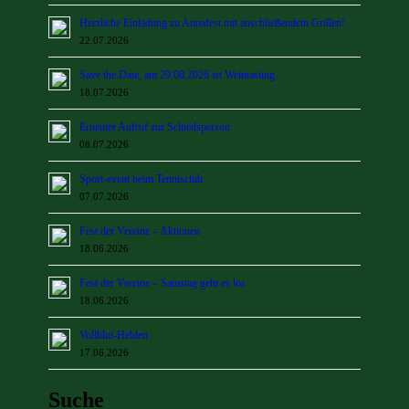
Herzliche Einladung zu Annafest mit anschließendem Grillen!
22.07.2026
Save the Date, am 29.08.2026 ist Weintasting
18.07.2026
Erneuter Aufruf zur Schiedsperson
08.07.2026
Sport-event beim Tennisclub
07.07.2026
Fest der Vereine – Aktionen
18.06.2026
Fest der Vereine – Samstag geht es los
18.06.2026
Vollblut-Helden
17.06.2026
Suche