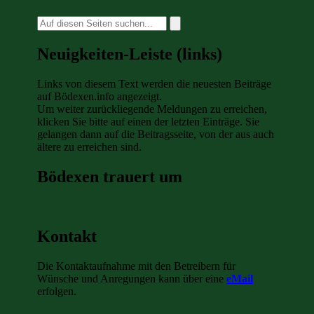
Suche
nach:
Neuigkeiten-Leiste (links)
Links von diesem Text werden die neuesten Beiträge
auf Bödexen.info angezeigt.
Um weiter zurückliegende Meldungen zu erreichen,
klicken Sie bitte auf einen der letzten Einträge. Sie
gelangen dann auf die Beitragsseite, von der aus auch
ältere zu erreichen sind.
Bödexen trauert um
Kontakt
Die Kontaktaufnahme mit den Betreibern für
Wünsche und Anregungen kann über eine
eMail
erfolgen.