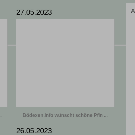
A
27.05.2023
.
Bödexen.info wünscht schöne Pfin ...
26.05.2023