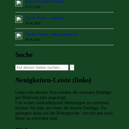
Sport-event beim Tennisclub
07.07.2026
Fest der Vereine – Aktionen
18.06.2026
Fest der Vereine – Samstag geht es los
18.06.2026
Suche
Suche
nach:
Neuigkeiten-Leiste (links)
Links von diesem Text werden die neuesten Beiträge
auf Bödexen.info angezeigt.
Um weiter zurückliegende Meldungen zu erreichen,
klicken Sie bitte auf einen der letzten Einträge. Sie
gelangen dann auf die Beitragsseite, von der aus auch
ältere zu erreichen sind.