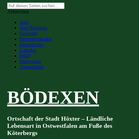
Suche
nach:
Abbrechen
Start
über Bödexen
Gewerbe
Persönlichkeiten
Historisches
Galerien
BöDi
Impressum
Datenschutz
BÖDEXEN
Ortschaft der Stadt Höxter – Ländliche
Lebensart in Ostwestfalen am Fuße des
Köterbergs