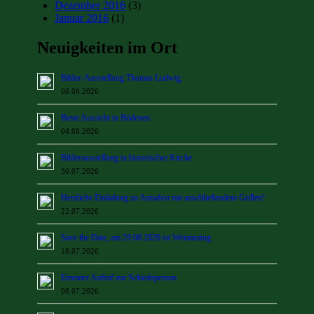
Dezember 2016
(3)
Januar 2016
(1)
Neuigkeiten im Ort
Bilder-Ausstellung Thomas Ludwig
08.08.2026
Beste Aussicht in Bödexen
04.08.2026
Bilderausstellung in historischer Kirche
30.07.2026
Herzliche Einladung zu Annafest mit anschließendem Grillen!
22.07.2026
Save the Date, am 29.08.2026 ist Weintasting
18.07.2026
Erneuter Aufruf zur Schiedsperson
08.07.2026