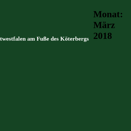
Monat:
März
2018
stwestfalen am Fuße des Köterbergs