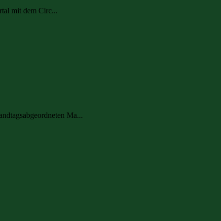
al mit dem Circ...
andtagsabgeordneten Ma...