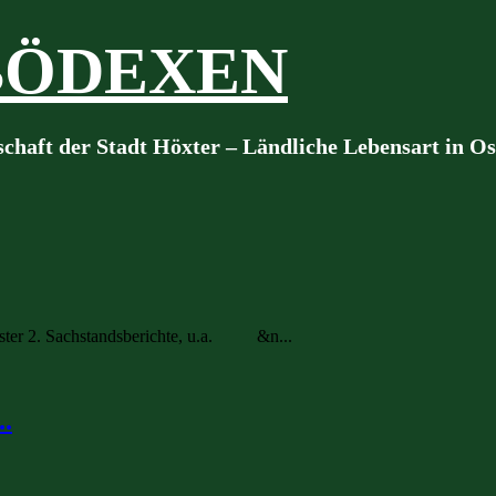
BÖDEXEN
schaft der Stadt Höxter – Ländliche Lebensart in O
eister 2. Sachstandsberichte, u.a. &n...
..