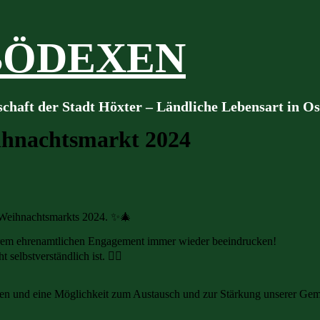
BÖDEXEN
schaft der Stadt Höxter – Ländliche Lebensart in O
hnachtsmarkt 2024
r Weihnachtsmarkts 2024. ✨🎄
 ihrem ehrenamtlichen Engagement immer wieder beeindrucken!
 selbstverständlich ist. 👆🏼
eren und eine Möglichkeit zum Austausch und zur Stärkung unserer Gem