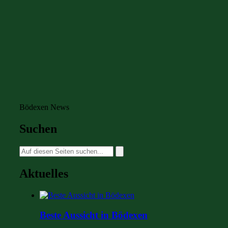
Bödexen News
Suchen
Suche
nach:
Aktuelles
Beste Aussicht in Bödexen