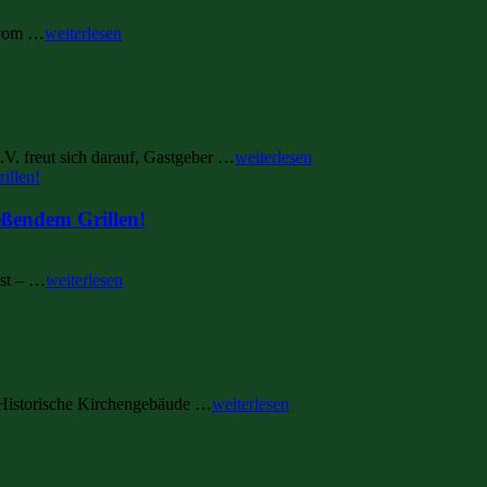
t vom …
weiterlesen
V. freut sich darauf, Gastgeber …
weiterlesen
eßendem Grillen!
est – …
weiterlesen
 Historische Kirchengebäude …
weiterlesen