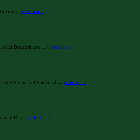
 Amt der …
weiterlesen
in der Bezirksklasse …
weiterlesen
licher Erlebnisse! Freut euch …
weiterlesen
en Namen!Das …
weiterlesen