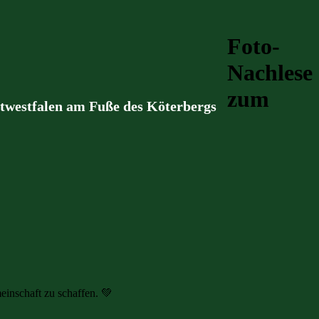
Foto-
Nachlese
zum
stwestfalen am Fuße des Köterbergs
einschaft zu schaffen. 💚