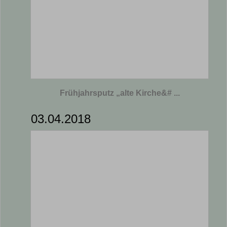
Frühjahrsputz „alte Kirche&# ...
03.04.2018