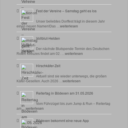
Fest der Vereine – Samstag geht es los
18 Juni, 2026
Unser beliebtes Dorffest trägt in diesem Jahr
einen neuen Namen!Das …
weiterlesen
Vollblut-Helden
17 Juni, 2026
Der nächste Blutspende-Termin des Deutschen
Roten Kreuzes findet am 02. …
weiterlesen
Hirschkäfer-Zeit
9 Juni, 2026
Aktuell sind sie wieder unterwegs, die großen
Käfer-Gesellen. Auch 2026 …
weiterlesen
Reitertag in Bödexen am 31.05.2026
27 Mai, 2026
Vom Führzügel bis zum Jump & Run – Reitertag
am …
weiterlesen
Bödexen bekommt eine neue App
28 April, 2026