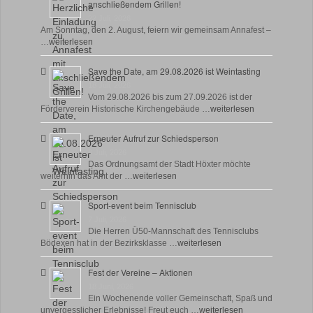
anschließendem Grillen!
22 Juli, 2026
Am Sonntag, den 2. August, feiern wir gemeinsam Annafest –
…
weiterlesen
Save the Date, am 29.08.2026 ist Weintasting
18 Juli, 2026
Vom 29.08.2026 bis zum 27.09.2026 ist der
Förderverein Historische Kirchengebäude …
weiterlesen
Erneuter Aufruf zur Schiedsperson
8 Juli, 2026
Das Ordnungsamt der Stadt Höxter möchte
weiterhin das Amt der …
weiterlesen
Sport-event beim Tennisclub
7 Juli, 2026
Die Herren Ü50-Mannschaft des Tennisclubs
Bödexen hat in der Bezirksklasse …
weiterlesen
Fest der Vereine – Aktionen
18 Juni, 2026
Ein Wochenende voller Gemeinschaft, Spaß und
unvergesslicher Erlebnisse! Freut euch …
weiterlesen