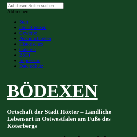
Suche
nach:
Abbrechen
Start
über Bödexen
Gewerbe
Persönlichkeiten
Historisches
Galerien
BöDi
Impressum
Datenschutz
BÖDEXEN
Ortschaft der Stadt Höxter – Ländliche
Lebensart in Ostwestfalen am Fuße des
Köterbergs