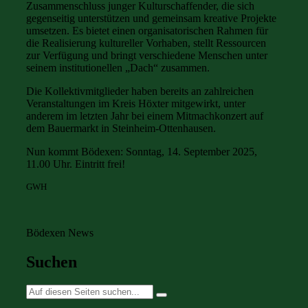
Zusammenschluss junger Kulturschaffender, die sich
gegenseitig unterstützen und gemeinsam kreative Projekte
umsetzen. Es bietet einen organisatorischen Rahmen für
die Realisierung kultureller Vorhaben, stellt Ressourcen
zur Verfügung und bringt verschiedene Menschen unter
seinem institutionellen „Dach“ zusammen.
Die Kollektivmitglieder haben bereits an zahlreichen
Veranstaltungen im Kreis Höxter mitgewirkt, unter
anderem im letzten Jahr bei einem Mitmachkonzert auf
dem Bauermarkt in Steinheim-Ottenhausen.
Nun kommt Bödexen: Sonntag, 14. September 2025,
11.00 Uhr. Eintritt frei!
GWH
Bödexen News
Suchen
Suche
nach: