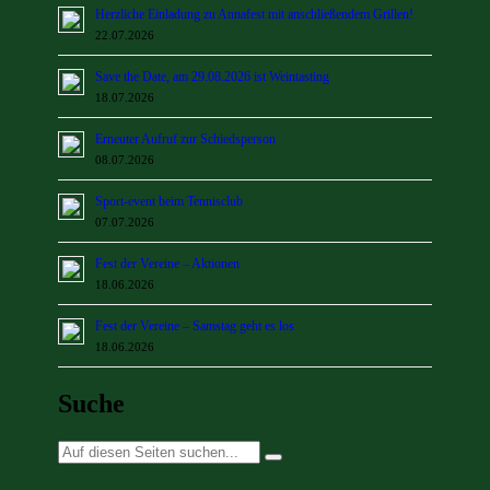
Herzliche Einladung zu Annafest mit anschließendem Grillen!
22.07.2026
Save the Date, am 29.08.2026 ist Weintasting
18.07.2026
Erneuter Aufruf zur Schiedsperson
08.07.2026
Sport-event beim Tennisclub
07.07.2026
Fest der Vereine – Aktionen
18.06.2026
Fest der Vereine – Samstag geht es los
18.06.2026
Suche
Suche
nach: