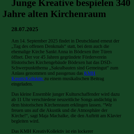
Junge Kreative bespielen 340
Jahre alten Kirchenraum
28.07.2025
Am 14. September 2025 findet in Deutschland erneut der
„Tag des offenen Denkmals“ statt, bei dem auch die
ehemalige Kirche Sankt Anna in Bödexen ihre Türen
öffnet. Der vor 45 Jahren gegründete Förderverein
Historisches Kirchengebäude Bödexen hat das DSD-
Schwerpunktthema „Sakralbauten sind Gemeingut“ zum
Anlass genommen und passgenau das
KMH
KreativKollektiv
zu einem musikalischen Beitrag
eingeladen.
Das kleine Ensemble junger Kulturschaffender wird dazu
ab 11 Uhr verschiedene neuzeitliche Songs andächtig in
dem historischen Kirchenraum erklingen lassen. “Wir
freuen uns auf die Akustik und die Atmosphäre der
Kirche!“, sagt Maja Machalke, die den Auftritt am Klavier
begleiten wird.
Das KMH KreativKollektiv ist ein lockerer