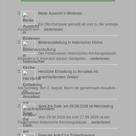
Beste Aussicht in Bödexen
4 August, 2026
Ein Storchenpaar genießt ab und zu die sonnige
Aussicht vom …
weiterlesen
Bilderausstellung in historischer Kirche
30 Juli, 2026
Der Förderverein Historisches Kirchengebäude
Bödexen e.V. freut sich darauf, Gastgeber …
weiterlesen
Herzliche Einladung zu Annafest mit
anschließendem Grillen!
22 Juli, 2026
Am Sonntag, den 2. August, feiern wir gemeinsam Annafest –
…
weiterlesen
Save the Date, am 29.08.2026 ist Weintasting
18 Juli, 2026
Vom 29.08.2026 bis zum 27.09.2026 ist der
Förderverein Historische Kirchengebäude …
weiterlesen
Erneuter Aufruf zur Schiedsperson