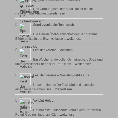
8 Juli, 2026
Das Ordnungsamt der Stadt Höxter möchte
weiterhin das Amt der …
weiterlesen
Sport-event beim Tennisclub
7 Juli, 2026
Die Herren Ü50-Mannschaft des Tennisclubs
Bödexen hat in der Bezirksklasse …
weiterlesen
Fest der Vereine – Aktionen
18 Juni, 2026
Ein Wochenende voller Gemeinschaft, Spaß und
unvergesslicher Erlebnisse! Freut euch …
weiterlesen
Fest der Vereine – Samstag geht es los
18 Juni, 2026
Unser beliebtes Dorffest trägt in diesem Jahr
einen neuen Namen!Das …
weiterlesen
Vollblut-Helden
17 Juni, 2026
Der nächste Blutspende-Termin des Deutschen
Roten Kreuzes findet am 02. …
weiterlesen