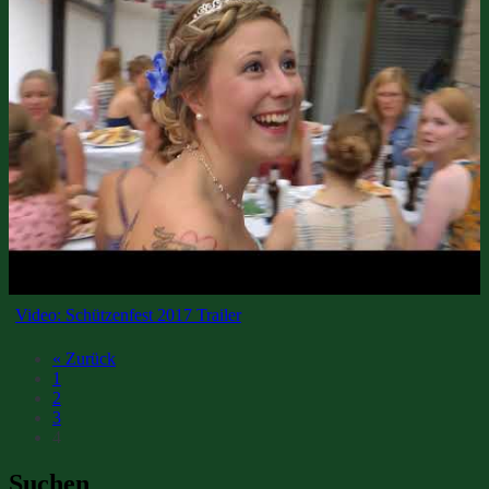
Video: Schützenfest 2017 Trailer
« Zurück
1
2
3
4
Suchen