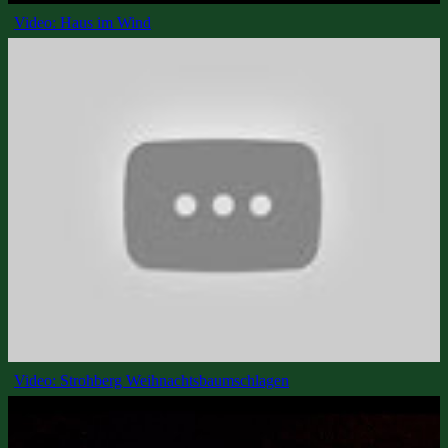
Video: Haus im Wind
Video: Strohberg Weihnachtsbaumschlagen