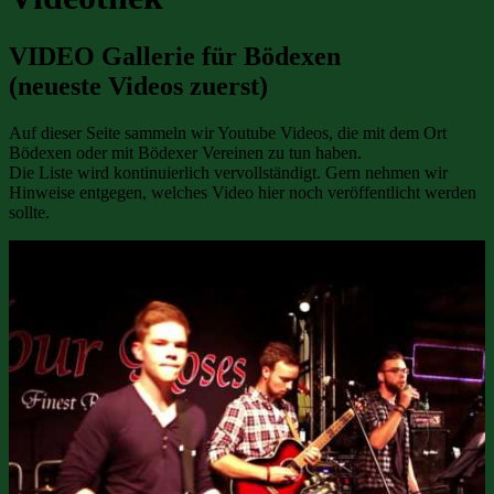
VIDEO Gallerie für Bödexen
(neueste Videos zuerst)
Auf dieser Seite sammeln wir Youtube Videos, die mit dem Ort
Bödexen oder mit Bödexer Vereinen zu tun haben.
Die Liste wird kontinuierlich vervollständigt. Gern nehmen wir
Hinweise entgegen, welches Video hier noch veröffentlicht werden
sollte.