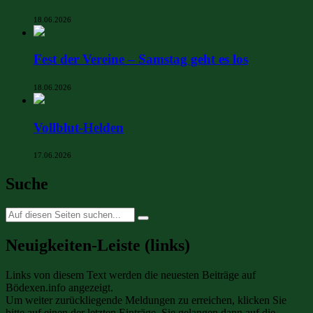
18.06.2026
Fest der Vereine – Samstag geht es los
18.06.2026
Vollblut-Helden
17.06.2026
Suche
Suche
nach:
Neuigkeiten-Leiste (links)
Links von diesem Text werden die neuesten Beiträge auf
Bödexen.info angezeigt.
Um weiter zurückliegende Meldungen zu erreichen, klicken Sie
bitte auf einen der letzten Einträge. Sie gelangen dann auf die