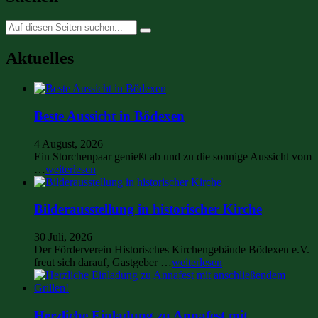
Suche
nach:
Aktuelles
Beste Aussicht in Bödexen
4 August, 2026
Ein Storchenpaar genießt ab und zu die sonnige Aussicht vom
…
weiterlesen
Bilderausstellung in historischer Kirche
30 Juli, 2026
Der Förderverein Historisches Kirchengebäude Bödexen e.V.
freut sich darauf, Gastgeber …
weiterlesen
Herzliche Einladung zu Annafest mit