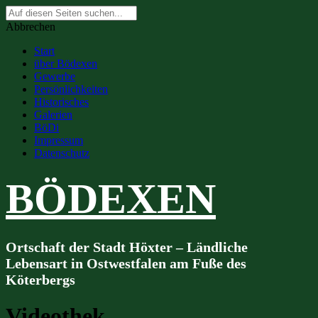
Suche
nach:
Abbrechen
Start
über Bödexen
Gewerbe
Persönlichkeiten
Historisches
Galerien
BöDi
Impressum
Datenschutz
BÖDEXEN
Ortschaft der Stadt Höxter – Ländliche
Lebensart in Ostwestfalen am Fuße des
Köterbergs
Videothek