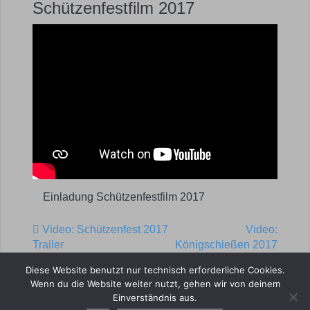
Schützenfestfilm 2017
Einladung Schützenfestfilm 2017
Video: Schützenfest 2017
Video:
Post navigation
Trailer
Königschießen 2017
– Mutter & Tochter
Diese Website benutzt nur technisch erforderliche Cookies.
Wenn du die Website weiter nutzt, gehen wir von deinem
Einverständnis aus.