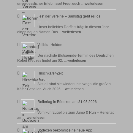
unvergesslicher Erlebnisse! Freut euch …
weiterlesen
Fest der Vereine – Samstag geht es los
18 Juni, 2026
Unser beliebtes Dorffest trägt in diesem Jahr
einen neuen Namen!Das …
weiterlesen
Vollblut-Helden
17 Juni, 2026
Der nächste Blutspende-Termin des Deutschen
Roten Kreuzes findet am 02. …
weiterlesen
Hirschkäfer-Zeit
9 Juni, 2026
Aktuell sind sie wieder unterwegs, die großen
Käfer-Gesellen. Auch 2026 …
weiterlesen
Reitertag in Bödexen am 31.05.2026
27 Mai, 2026
Vom Führzügel bis zum Jump & Run – Reitertag
am …
weiterlesen
Bödexen bekommt eine neue App