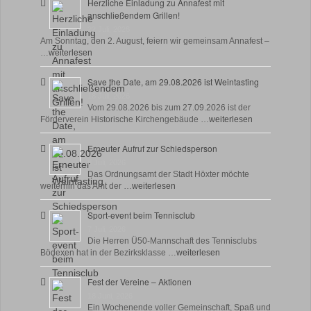
Herzliche Einladung zu Annafest mit
anschließendem Grillen!
22 Juli, 2026
Am Sonntag, den 2. August, feiern wir gemeinsam Annafest –
…
weiterlesen
Save the Date, am 29.08.2026 ist Weintasting
18 Juli, 2026
Vom 29.08.2026 bis zum 27.09.2026 ist der
Förderverein Historische Kirchengebäude …
weiterlesen
Erneuter Aufruf zur Schiedsperson
8 Juli, 2026
Das Ordnungsamt der Stadt Höxter möchte
weiterhin das Amt der …
weiterlesen
Sport-event beim Tennisclub
7 Juli, 2026
Die Herren Ü50-Mannschaft des Tennisclubs
Bödexen hat in der Bezirksklasse …
weiterlesen
Fest der Vereine – Aktionen
18 Juni, 2026
Ein Wochenende voller Gemeinschaft, Spaß und