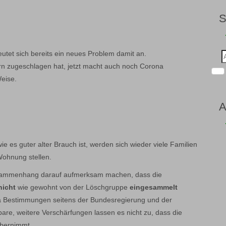
utet sich bereits ein neues Problem damit an.
Suc
nac
rn zugeschlagen hat, jetzt macht auch noch Corona
Weise.
A
e es guter alter Brauch ist, werden sich wieder viele Familien
Wohnung stellen.
sammenhang darauf aufmerksam machen, dass die
nicht
wie gewohnt von der Löschgruppe
eingesammelt
 Bestimmungen seitens der Bundesregierung und der
are, weitere Verschärfungen lassen es nicht zu, dass die
bernimmt.