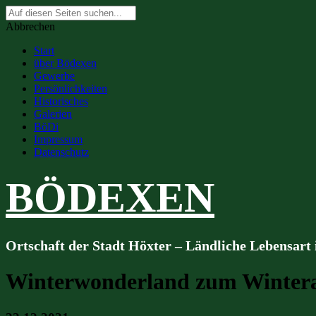
Suche
nach:
Abbrechen
Start
über Bödexen
Gewerbe
Persönlichkeiten
Historisches
Galerien
BöDi
Impressum
Datenschutz
BÖDEXEN
Ortschaft der Stadt Höxter – Ländliche Lebensart
Winterwonderland zum Winter