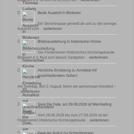
Bödexen e.V. ist vom 29.08.2026 bis …
weiterlesen
Beste Aussicht in Bödexen
4 August, 2026
Ein Storchenpaar genießt ab und zu die sonnige
Aussicht vom …
weiterlesen
Bilderausstellung in historischer Kirche
30 Juli, 2026
Der Förderverein Historisches Kirchengebäude
Bödexen e.V. freut sich darauf, Gastgeber …
weiterlesen
Herzliche Einladung zu Annafest mit
anschließendem Grillen!
22 Juli, 2026
Am Sonntag, den 2. August, feiern wir gemeinsam Annafest –
…
weiterlesen
Save the Date, am 29.08.2026 ist Weintasting
18 Juli, 2026
Vom 29.08.2026 bis zum 27.09.2026 ist der
Förderverein Historische Kirchengebäude …
weiterlesen
Erneuter Aufruf zur Schiedsperson