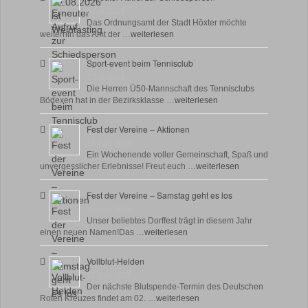
8 Juli, 2026
Das Ordnungsamt der Stadt Höxter möchte
weiterhin das Amt der …
weiterlesen
Sport-event beim Tennisclub
7 Juli, 2026
Die Herren Ü50-Mannschaft des Tennisclubs
Bödexen hat in der Bezirksklasse …
weiterlesen
Fest der Vereine – Aktionen
18 Juni, 2026
Ein Wochenende voller Gemeinschaft, Spaß und
unvergesslicher Erlebnisse! Freut euch …
weiterlesen
Fest der Vereine – Samstag geht es los
18 Juni, 2026
Unser beliebtes Dorffest trägt in diesem Jahr
einen neuen Namen!Das …
weiterlesen
Vollblut-Helden
17 Juni, 2026
Der nächste Blutspende-Termin des Deutschen
Roten Kreuzes findet am 02. …
weiterlesen