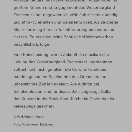
Vorsitzende des Musikvereins Bödexen. Kluge habe mit
großem Können und Engagement das Weserbergland-
Orchester über ungewöhnlich viele Jahre stets lebendig
und attraktiv erhalten und weiterentwickelt. Als studierter
Musiklehrer lag ihm die Talentförderung besonders am
Herzen. So erzielten seine Schüler bei Wettbewerben
beachtliche Erfolge.
Eine Entscheidung, wer in Zukunft die musikalische
Leitung des Weserbergland-Orchesters übernehmen
soll, ist noch nicht gefallen. Die Corona-Pandemie
hat den gesamten Spielbetrieb des Orchesters auf
unbestimmte Zeit lahmgelegt. Alle Auftritte bei
Schützenfesten sind für dieses Jahr abgesagt. Selbst
das Konzert in der Sank-Anna-Kirche im Dezember ist
keineswegs gesichert.
G.W.H./Hubert Quest
Foto: Musikverein Bödexen