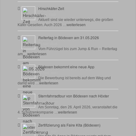
Hirschkäfer-Zeit
9 Juni, 2026
Aktuell sind sie wieder unterwegs, die großen
Käfer-Gesellen. Auch 2026 …
weiterlesen
Reitertag in Bödexen am 31.05.2026
27 Mai, 2026
Vom Führzügel bis zum Jump & Run – Reitertag
am …
weiterlesen
Bödexen bekommt eine neue App
28 April, 2026
Die Bewerbung ist bereits auf dem Weg und
damit wird …
weiterlesen
Sternfahrradtour von Bödexen nach Höxter
23 April, 2026
Am Sonntag, den 26. April 2026, veranstaltet die
4. Schützenkompanie …
weiterlesen
Zertifizierung als Faire Kita (Bödexen)
17 April, 2026