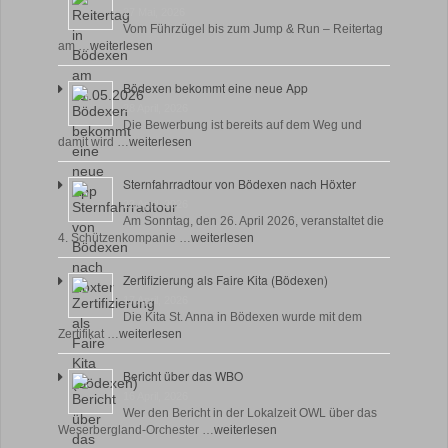
27 Mai, 2026
Vom Führzügel bis zum Jump & Run – Reitertag
am …
weiterlesen
Bödexen bekommt eine neue App
28 April, 2026
Die Bewerbung ist bereits auf dem Weg und
damit wird …
weiterlesen
Sternfahrradtour von Bödexen nach Höxter
23 April, 2026
Am Sonntag, den 26. April 2026, veranstaltet die
4. Schützenkompanie …
weiterlesen
Zertifizierung als Faire Kita (Bödexen)
17 April, 2026
Die Kita St. Anna in Bödexen wurde mit dem
Zertifikat …
weiterlesen
Bericht über das WBO
16 April, 2026
Wer den Bericht in der Lokalzeit OWL über das
Weserbergland-Orchester …
weiterlesen