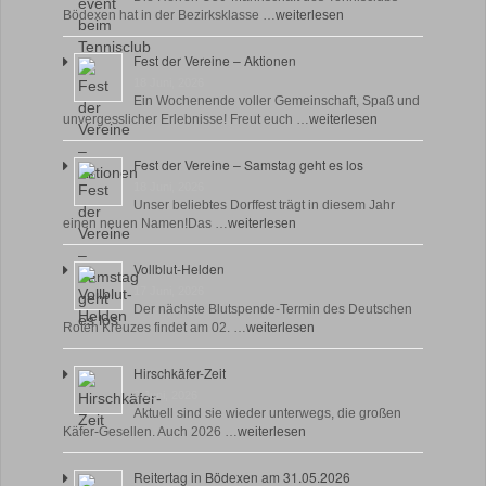
Bödexen hat in der Bezirksklasse …
weiterlesen
Fest der Vereine – Aktionen
18 Juni, 2026
Ein Wochenende voller Gemeinschaft, Spaß und
unvergesslicher Erlebnisse! Freut euch …
weiterlesen
Fest der Vereine – Samstag geht es los
18 Juni, 2026
Unser beliebtes Dorffest trägt in diesem Jahr
einen neuen Namen!Das …
weiterlesen
Vollblut-Helden
17 Juni, 2026
Der nächste Blutspende-Termin des Deutschen
Roten Kreuzes findet am 02. …
weiterlesen
Hirschkäfer-Zeit
9 Juni, 2026
Aktuell sind sie wieder unterwegs, die großen
Käfer-Gesellen. Auch 2026 …
weiterlesen
Reitertag in Bödexen am 31.05.2026