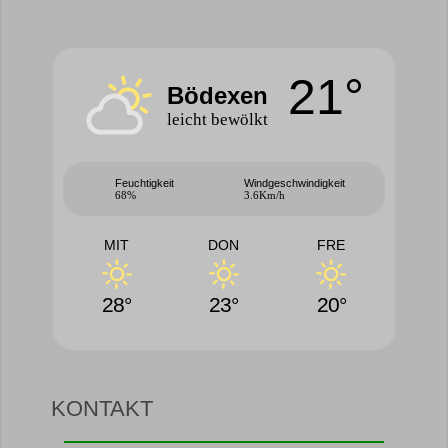
21°
Bödexen
leicht bewölkt
Feuchtigkeit
Windgeschwindigkeit
68%
3.6Km/h
MIT
DON
FRE
28°
23°
20°
KONTAKT