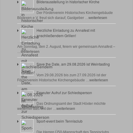
Bilderausstellung in historischer Kirche
30 Juli, 2026
Der Förderverein Historisches Kirchengebäude
Bödexen e.V. freut sich darauf, Gastgeber …
weiterlesen
Herzliche Einladung zu Annafest mit
anschließendem Grillen!
22 Juli, 2026
Am Sonntag, den 2. August, feiern wir gemeinsam Annafest –
…
weiterlesen
Save the Date, am 29.08.2026 ist Weintasting
18 Juli, 2026
Vom 29.08.2026 bis zum 27.09.2026 ist der
Förderverein Historische Kirchengebäude …
weiterlesen
Erneuter Aufruf zur Schiedsperson
8 Juli, 2026
Das Ordnungsamt der Stadt Höxter möchte
weiterhin das Amt der …
weiterlesen
Sport-event beim Tennisclub
7 Juli, 2026
Die Herren Ü50-Mannschaft des Tennisclubs