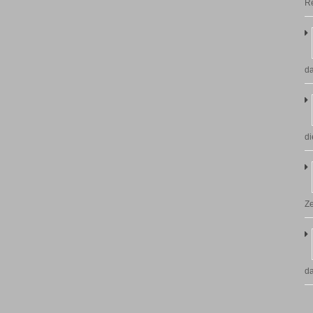
Re
da
di
Ze
d