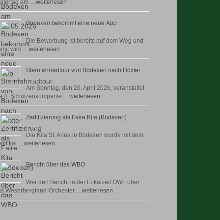
itertag am …
weiterlesen
Bödexen bekommt eine neue App
28 April, 2026
Die Bewerbung ist bereits auf dem Weg und
mit wird …
weiterlesen
Sternfahrradtour von Bödexen nach Höxter
23 April, 2026
Am Sonntag, den 26. April 2026, veranstaltet
e 4. Schützenkompanie …
weiterlesen
Zertifizierung als Faire Kita (Bödexen)
17 April, 2026
Die Kita St. Anna in Bödexen wurde mit dem
rtifikat …
weiterlesen
Bericht über das WBO
16 April, 2026
Wer den Bericht in der Lokalzeit OWL über
as Weserbergland-Orchester …
weiterlesen