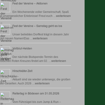
Fest der Vereine – Aktionen
18 Juni, 2026
Ein Wochenende voller Gemeinschaft, Spaß
d unvergesslicher Erlebnisse! Freut euch …
weiterlesen
Fest der Vereine – Samstag geht es los
18 Juni, 2026
Unser beliebtes Dorffest trägt in diesem Jahr
inen neuen Namen!Das …
weiterlesen
Vollblut-Helden
17 Juni, 2026
Der nächste Blutspende-Termin des
utschen Roten Kreuzes findet am 02. …
weiterlesen
Hirschkäfer-Zeit
9 Juni, 2026
Aktuell sind sie wieder unterwegs, die großen
fer-Gesellen. Auch 2026 …
weiterlesen
Reitertag in Bödexen am 31.05.2026
27 Mai, 2026
Vom Führzügel bis zum Jump & Run –