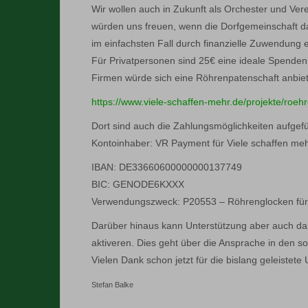
Wir wollen auch in Zukunft als Orchester und Vere
würden uns freuen, wenn die Dorfgemeinschaft das
im einfachsten Fall durch finanzielle Zuwendung 
Für Privatpersonen sind 25€ eine ideale Spenden
Firmen würde sich eine Röhrenpatenschaft anbiete
https://www.viele-schaffen-mehr.de/projekte/roe
Dort sind auch die Zahlungsmöglichkeiten aufgef
Kontoinhaber: VR Payment für Viele schaffen me
IBAN: DE33660600000000137749
BIC: GENODE6KXXX
Verwendungszweck: P20553 – Röhrenglocken für
Darüber hinaus kann Unterstützung aber auch dar
aktiveren. Dies geht über die Ansprache in den s
Vielen Dank schon jetzt für die bislang geleistete
Stefan Balke