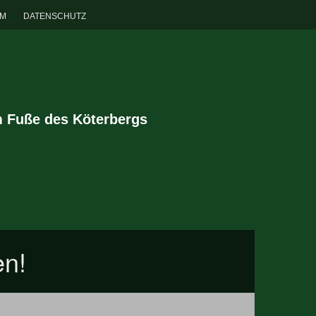
UM
DATENSCHUTZ
m Fuße des Köterbergs
en!