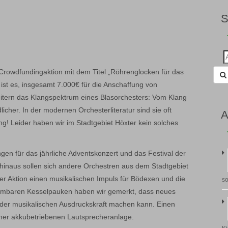
Suc
nac
rowdfundingaktion mit dem Titel „Röhrenglocken für das
ist es, insgesamt 7.000€ für die Anschaffung von
tern das Klangspektrum eines Blasorchesters: Vom Klang
licher. In der modernen Orchesterliteratur sind sie oft
A
g! Leider haben wir im Stadtgebiet Höxter kein solches
gen für das jährliche Adventskonzert und das Festival der
 hinaus sollen sich andere Orchestren aus dem Stadtgebiet
ser Aktion einen musikalischen Impuls für Bödexen und die
so
immbaren Kesselpauken haben wir gemerkt, dass neues
 der musikalischen Ausdruckskraft machen kann. Einen
einer akkubetriebenen Lautsprecheranlage.