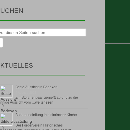
SUCHEN
he
h:
KTUELLES
Beste Aussicht in Bödexen
4 August, 2026
Ein Storchenpaar genießt ab und zu die
nnige Aussicht vom …
weiterlesen
Bilderausstellung in historischer Kirche
30 Juli, 2026
Der Förderverein Historisches