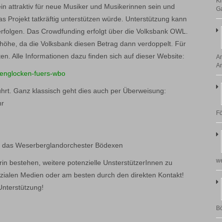
Ki
in attraktiv für neue Musiker und Musikerinnen sein und
G
 Projekt tatkräftig unterstützen würde. Unterstützung kann
erfolgen. Das Crowdfunding erfolgt über die Volksbank OWL.
höhe, da die Volksbank diesen Betrag dann verdoppelt. Für
n. Alle Informationen dazu finden sich auf dieser Website:
Am
An
hrenglocken-fuers-wbo
ührt. Ganz klassisch geht dies auch per Überweisung:
hr
Fö
 das Weserberglandorchester Bödexen
we
in bestehen, weitere potenzielle UnsterstützerInnen zu
ozialen Medien oder am besten durch den direkten Kontakt!
 Unterstützung!
Bö