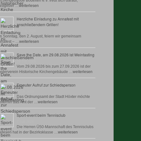
rchengebäude Bödexen e.V. freut sich darauf,
astgeber …
weiterlesen
Herzliche Einladung zu Annafest mit
anschließendem Grillen!
22 Juli, 2026
 Sonntag, den 2. August, feiern wir gemeinsam
nafest – …
weiterlesen
Save the Date, am 29.08.2026 ist Weintasting
18 Juli, 2026
Vom 29.08.2026 bis zum 27.09.2026 ist der
rderverein Historische Kirchengebäude …
weiterlesen
Erneuter Aufruf zur Schiedsperson
8 Juli, 2026
Das Ordnungsamt der Stadt Höxter möchte
iterhin das Amt der …
weiterlesen
Sport-event beim Tennisclub
7 Juli, 2026
Die Herren Ü50-Mannschaft des Tennisclubs
dexen hat in der Bezirksklasse …
weiterlesen