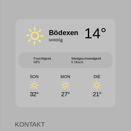
14°
Bödexen
sonnig
Feuchtigkeit
Windgeschwindigkeit
68%
6.5Km/h
SON
MON
DIE
32°
27°
21°
KONTAKT