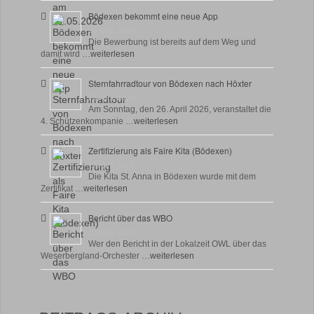
Bödexen bekommt eine neue App
28 April, 2026
Die Bewerbung ist bereits auf dem Weg und
damit wird …
weiterlesen
Sternfahrradtour von Bödexen nach Höxter
23 April, 2026
Am Sonntag, den 26. April 2026, veranstaltet die
4. Schützenkompanie …
weiterlesen
Zertifizierung als Faire Kita (Bödexen)
17 April, 2026
Die Kita St. Anna in Bödexen wurde mit dem
Zertifikat …
weiterlesen
Bericht über das WBO
16 April, 2026
Wer den Bericht in der Lokalzeit OWL über das
Weserbergland-Orchester …
weiterlesen