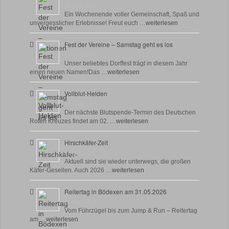
18 Juni, 2026
Ein Wochenende voller Gemeinschaft, Spaß und
unvergesslicher Erlebnisse! Freut euch …
weiterlesen
Fest der Vereine – Samstag geht es los
18 Juni, 2026
Unser beliebtes Dorffest trägt in diesem Jahr
einen neuen Namen!Das …
weiterlesen
Vollblut-Helden
17 Juni, 2026
Der nächste Blutspende-Termin des Deutschen
Roten Kreuzes findet am 02. …
weiterlesen
Hirschkäfer-Zeit
9 Juni, 2026
Aktuell sind sie wieder unterwegs, die großen
Käfer-Gesellen. Auch 2026 …
weiterlesen
Reitertag in Bödexen am 31.05.2026
27 Mai, 2026
Vom Führzügel bis zum Jump & Run – Reitertag
am …
weiterlesen