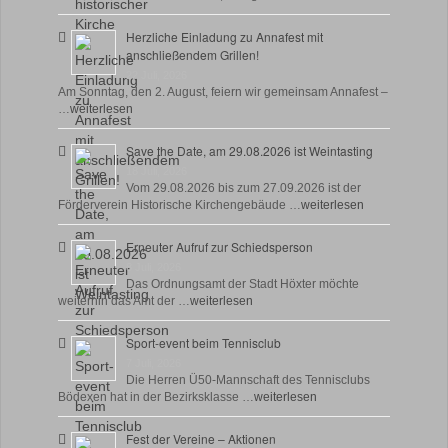
Herzliche Einladung zu Annafest mit
anschließendem Grillen!
22 Juli, 2026
Am Sonntag, den 2. August, feiern wir gemeinsam Annafest –
…
weiterlesen
Save the Date, am 29.08.2026 ist Weintasting
18 Juli, 2026
Vom 29.08.2026 bis zum 27.09.2026 ist der
Förderverein Historische Kirchengebäude …
weiterlesen
Erneuter Aufruf zur Schiedsperson
8 Juli, 2026
Das Ordnungsamt der Stadt Höxter möchte
weiterhin das Amt der …
weiterlesen
Sport-event beim Tennisclub
7 Juli, 2026
Die Herren Ü50-Mannschaft des Tennisclubs
Bödexen hat in der Bezirksklasse …
weiterlesen
Fest der Vereine – Aktionen