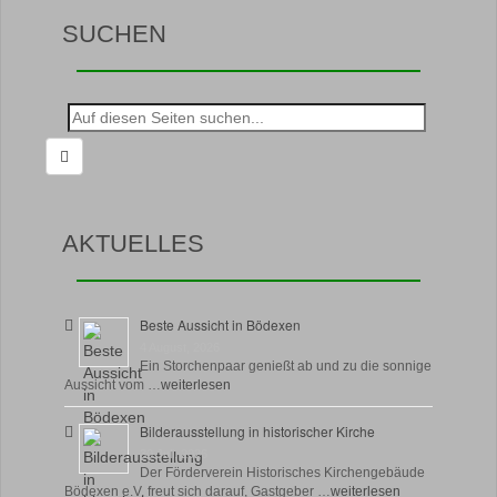
SUCHEN
Suche
nach:
AKTUELLES
Beste Aussicht in Bödexen
4 August, 2026
Ein Storchenpaar genießt ab und zu die sonnige
Aussicht vom …
weiterlesen
Bilderausstellung in historischer Kirche
30 Juli, 2026
Der Förderverein Historisches Kirchengebäude
Bödexen e.V. freut sich darauf, Gastgeber …
weiterlesen