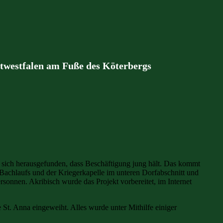
stwestfalen am Fuße des Köterbergs
r sich herausgefunden, dass Beschäftigung jung hält. Das kommt
 Bachlaufs und der Kriegerkapelle im unteren Dorfabschnitt und
rsonnen. Akribisch wurde das Projekt vorbereitet, im Internet
t. Anna eingeweiht. Alles wurde unter Mithilfe einiger