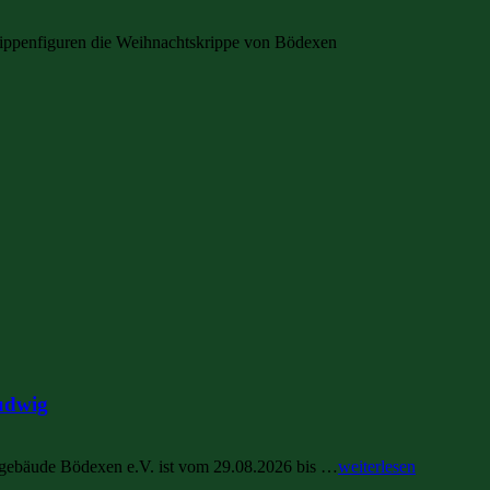
rippenfiguren die Weihnachtskrippe von Bödexen
udwig
ngebäude Bödexen e.V. ist vom 29.08.2026 bis …
weiterlesen