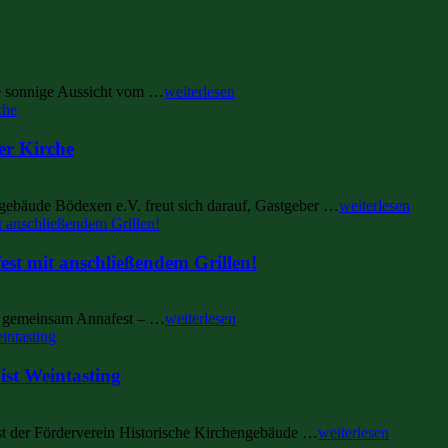
ie sonnige Aussicht vom …
weiterlesen
her Kirche
gebäude Bödexen e.V. freut sich darauf, Gastgeber …
weiterlesen
est mit anschließendem Grillen!
ir gemeinsam Annafest – …
weiterlesen
ist Weintasting
t der Förderverein Historische Kirchengebäude …
weiterlesen