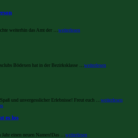
erson
chte weiterhin das Amt der …
weiterlesen
clubs Bödexen hat in der Bezirksklasse …
weiterlesen
Spaß und unvergesslicher Erlebnisse! Freut euch …
weiterlesen
t es los
sem Jahr einen neuen Namen!Das …
weiterlesen