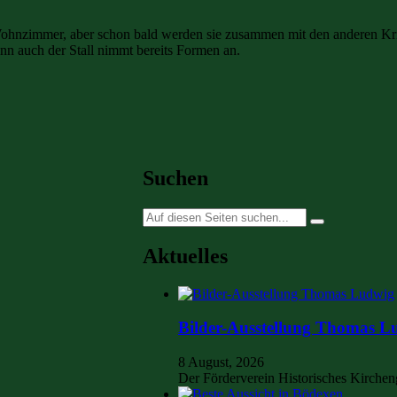
Wohnzimmer, aber schon bald werden sie zusammen mit den anderen K
nn auch der Stall nimmt bereits Formen an.
Suchen
Suche
nach:
Aktuelles
Bilder-Ausstellung Thomas L
8 August, 2026
Der Förderverein Historisches Kirche