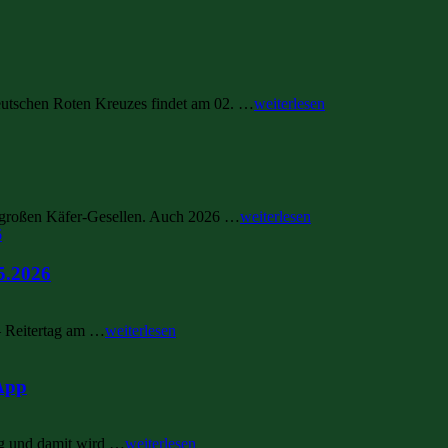
eutschen Roten Kreuzes findet am 02. …
weiterlesen
e großen Käfer-Gesellen. Auch 2026 …
weiterlesen
5.2026
 Reitertag am …
weiterlesen
App
eg und damit wird …
weiterlesen