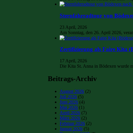
Sternfahrradtour von Bödexe
23 April, 2026
Am Sonntag, den 26. April 2026, vera
Zertifizierung als Faire Kita 
17 April, 2026
Die Kita St. Anna in Bödexen wurde m
Beitrags-Archiv
August 2026
(2)
Juli 2026
(5)
Juni 2026
(4)
Mai 2026
(1)
April 2026
(7)
März 2026
(2)
Februar 2026
(2)
Januar 2026
(5)