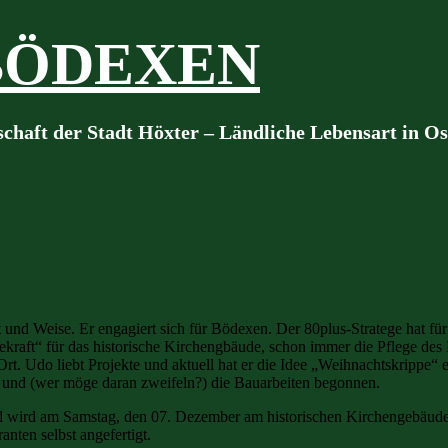
BÖDEXEN
schaft der Stadt Höxter – Ländliche Lebensart in O
und Weise. Er engagiert sich für Bödexen. Der 80plus-Stratege hat fü
gekraft“ für das historische Kirchengbäude, schon immer die Pflege des
rt. Udo liebt Projekte und aktuell hat er die Idee „Weihnachtskrippe“ e
lt und (wer möge daran zweifeln?) die Bauarbeiten begonnen.
d wird am Samstag, den 07. Dezember am historischen Kirchengebäude S
ten selbst angefertigt.