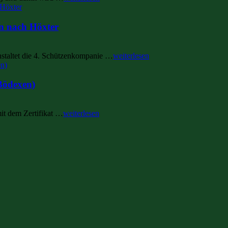
n nach Höxter
nstaltet die 4. Schützenkompanie …
weiterlesen
(Bödexen)
it dem Zertifikat …
weiterlesen