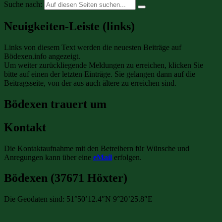
Suche nach:
Neuigkeiten-Leiste (links)
Links von diesem Text werden die neuesten Beiträge auf
Bödexen.info angezeigt.
Um weiter zurückliegende Meldungen zu erreichen, klicken Sie
bitte auf einen der letzten Einträge. Sie gelangen dann auf die
Beitragsseite, von der aus auch ältere zu erreichen sind.
Bödexen trauert um
Kontakt
Die Kontaktaufnahme mit den Betreibern für Wünsche und
Anregungen kann über eine
eMail
erfolgen.
Bödexen (37671 Höxter)
Die Geodaten sind: 51°50’12.4″N 9°20’25.8″E