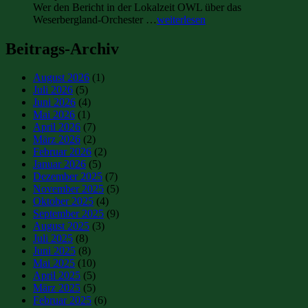
Wer den Bericht in der Lokalzeit OWL über das
Weserbergland-Orchester …
weiterlesen
Beitrags-Archiv
August 2026
(1)
Juli 2026
(5)
Juni 2026
(4)
Mai 2026
(1)
April 2026
(7)
März 2026
(2)
Februar 2026
(2)
Januar 2026
(5)
Dezember 2025
(7)
November 2025
(5)
Oktober 2025
(4)
September 2025
(9)
August 2025
(3)
Juli 2025
(8)
Juni 2025
(8)
Mai 2025
(10)
April 2025
(5)
März 2025
(5)
Februar 2025
(6)