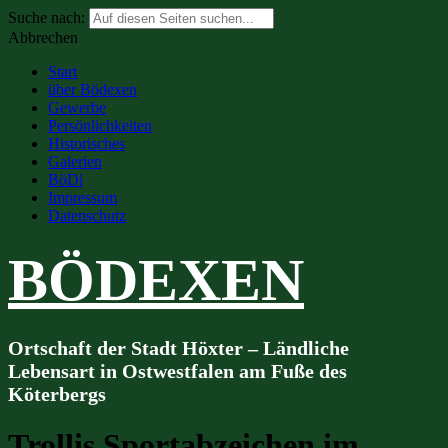
Suche nach:
Abbrechen
Start
über Bödexen
Gewerbe
Persönlichkeiten
Historisches
Galerien
BöDi
Impressum
Datenschutz
BÖDEXEN
Ortschaft der Stadt Höxter – Ländliche
Lebensart in Ostwestfalen am Fuße des
Köterbergs
Trollis Sportabzeichen im