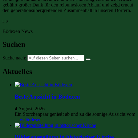
gebührt großer Dank für den reibungslosen Ablauf und zeigt erneut
den generationsübergreifenden Zusammenhalt in unseren Dörfern.
E.B.
Bödexen News
Suchen
Suche nach:
Aktuelles
Beste Aussicht in Bödexen
4 August, 2026
Ein Storchenpaar genießt ab und zu die sonnige Aussicht vom
…
weiterlesen
Bilderausstellung in historischer Kirche