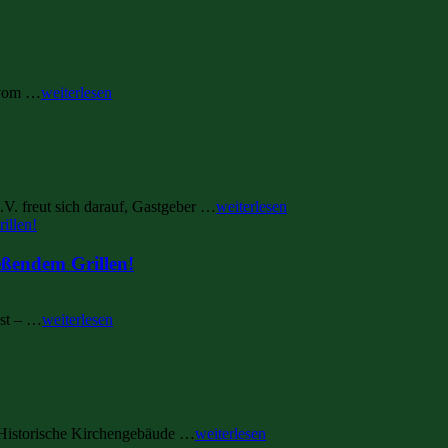
t vom …
weiterlesen
V. freut sich darauf, Gastgeber …
weiterlesen
eßendem Grillen!
est – …
weiterlesen
 Historische Kirchengebäude …
weiterlesen