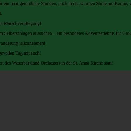
wir ein paar gemütliche Stunden, auch in der warmen Stube am Kamin, 
t.
igen Marschverpflegung!
 Selberschlagen aussuchen – ein besonderes Adventserlebnis für Groß
nswanderung teilzunehmen!
gsvollen Tag mit euch!
 des Weserbergland Orchesters in der St. Anna Kirche statt!