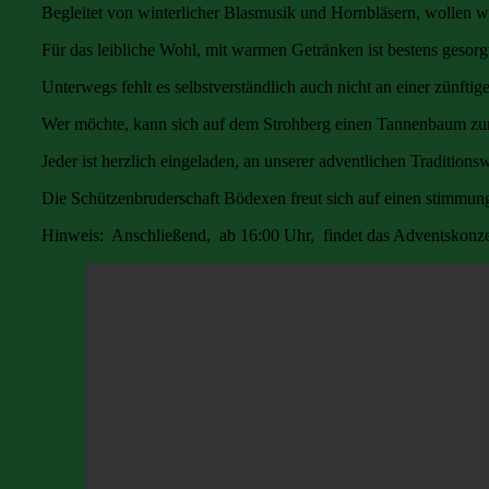
Begleitet von winterlicher Blasmusik und Hornbläsern, wollen 
Für das leibliche Wohl, mit warmen Getränken ist bestens gesorg
Unterwegs fehlt es selbstverständlich auch nicht an einer zünft
Wer möchte, kann sich auf dem Strohberg einen Tannenbaum zum
Jeder ist herzlich eingeladen, an unserer adventlichen Traditio
Die Schützenbruderschaft Bödexen freut sich auf einen stimmun
Hinweis: Anschließend, ab 16:00 Uhr, findet das Adventskonzert