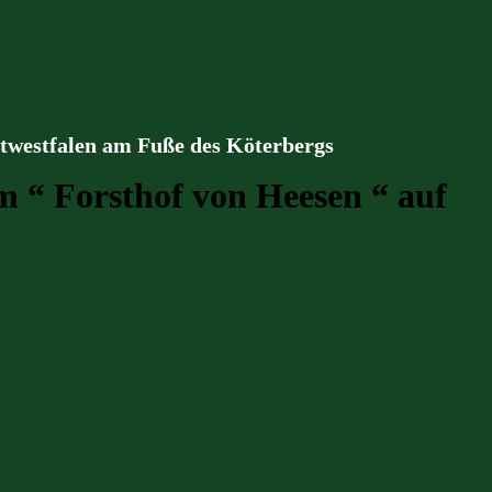
stwestfalen am Fuße des Köterbergs
 “ Forsthof von Heesen “ auf