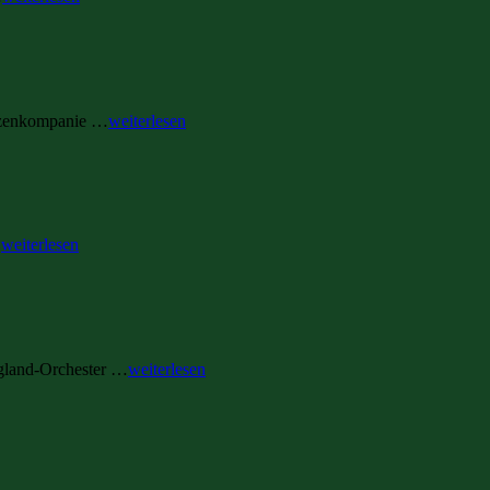
ützenkompanie …
weiterlesen
…
weiterlesen
rgland-Orchester …
weiterlesen