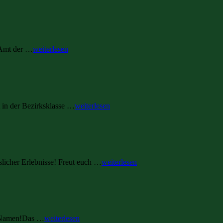
 Amt der …
weiterlesen
in der Bezirksklasse …
weiterlesen
licher Erlebnisse! Freut euch …
weiterlesen
en Namen!Das …
weiterlesen