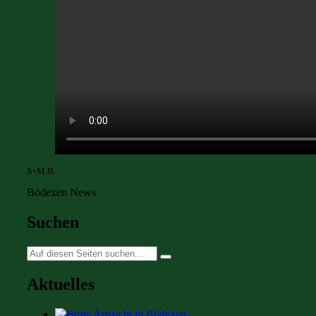
S+M.B.
Bödexen News
Suchen
Suche
nach:
Aktuelles