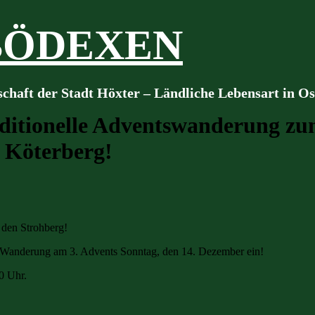
BÖDEXEN
schaft der Stadt Höxter – Ländliche Lebensart in O
ditionelle Adventswanderung zum
 Köterberg!
den Strohberg!
len Wanderung am 3. Advents Sonntag, den 14. Dezember ein!
30 Uhr.