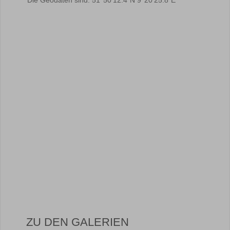
Die Geodaten sind: 51°50’12.4″N 9°20’25.8″E
ZU DEN GALERIEN