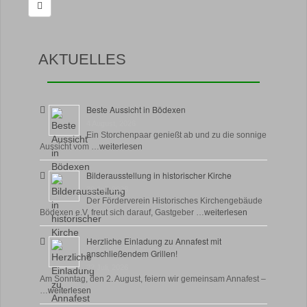
AKTUELLES
Beste Aussicht in Bödexen
4 August, 2026
Ein Storchenpaar genießt ab und zu die sonnige
Aussicht vom …
weiterlesen
Bilderausstellung in historischer Kirche
30 Juli, 2026
Der Förderverein Historisches Kirchengebäude
Bödexen e.V. freut sich darauf, Gastgeber …
weiterlesen
Herzliche Einladung zu Annafest mit
anschließendem Grillen!
22 Juli, 2026
Am Sonntag, den 2. August, feiern wir gemeinsam Annafest –
…
weiterlesen