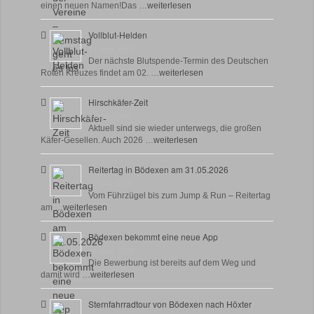
einen neuen Namen!Das …
weiterlesen
Vollblut-Helden
17 Juni, 2026
Der nächste Blutspende-Termin des Deutschen
Roten Kreuzes findet am 02. …
weiterlesen
Hirschkäfer-Zeit
9 Juni, 2026
Aktuell sind sie wieder unterwegs, die großen
Käfer-Gesellen. Auch 2026 …
weiterlesen
Reitertag in Bödexen am 31.05.2026
27 Mai, 2026
Vom Führzügel bis zum Jump & Run – Reitertag
am …
weiterlesen
Bödexen bekommt eine neue App
28 April, 2026
Die Bewerbung ist bereits auf dem Weg und
damit wird …
weiterlesen
Sternfahrradtour von Bödexen nach Höxter