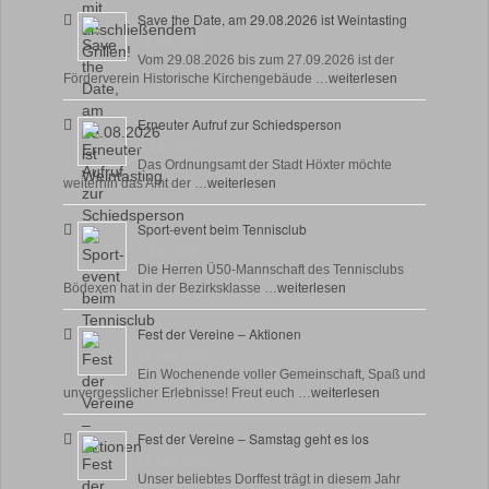
Save the Date, am 29.08.2026 ist Weintasting
18 Juli, 2026
Vom 29.08.2026 bis zum 27.09.2026 ist der
Förderverein Historische Kirchengebäude …
weiterlesen
Erneuter Aufruf zur Schiedsperson
8 Juli, 2026
Das Ordnungsamt der Stadt Höxter möchte
weiterhin das Amt der …
weiterlesen
Sport-event beim Tennisclub
7 Juli, 2026
Die Herren Ü50-Mannschaft des Tennisclubs
Bödexen hat in der Bezirksklasse …
weiterlesen
Fest der Vereine – Aktionen
18 Juni, 2026
Ein Wochenende voller Gemeinschaft, Spaß und
unvergesslicher Erlebnisse! Freut euch …
weiterlesen
Fest der Vereine – Samstag geht es los
18 Juni, 2026
Unser beliebtes Dorffest trägt in diesem Jahr