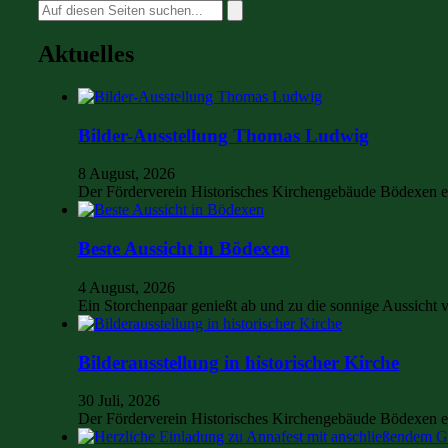
Suche
nach:
Aktuelles
Bilder-Ausstellung Thomas Ludwig
8 August, 2026
Der Förderverein Historisches Kirchengebäude Bödexen e
Beste Aussicht in Bödexen
4 August, 2026
Ein Storchenpaar genießt ab und zu die sonnige Aussich
Bilderausstellung in historischer Kirche
30 Juli, 2026
Der Förderverein Historisches Kirchengebäude Bödexen e.