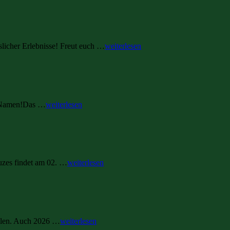
licher Erlebnisse! Freut euch …
weiterlesen
en Namen!Das …
weiterlesen
uzes findet am 02. …
weiterlesen
ellen. Auch 2026 …
weiterlesen