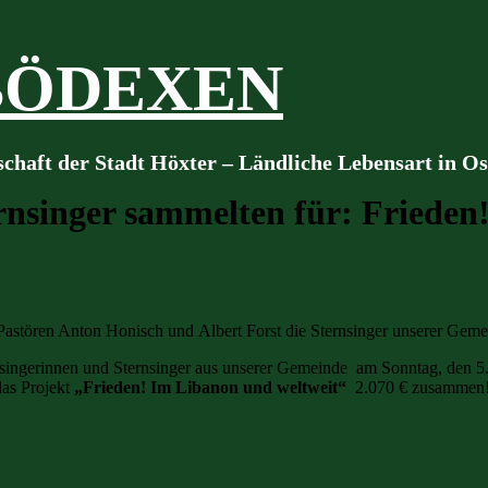
BÖDEXEN
schaft der Stadt Höxter – Ländliche Lebensart in O
rnsinger sammelten für: Frieden
astören Anton Honisch und Albert Forst die Sternsinger unserer Geme
singerinnen und Sternsinger aus unserer Gemeinde am Sonntag, den 5.
das Projekt
„Frieden! Im Libanon und weltweit“
2.070 € zusammen