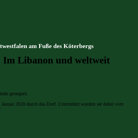
stwestfalen am Fuße des Köterbergs
! Im Libanon und weltweit
inde gesegnet.
 Januar 2020 durch das Dorf. Unterstützt wurden sie dabei vom
!