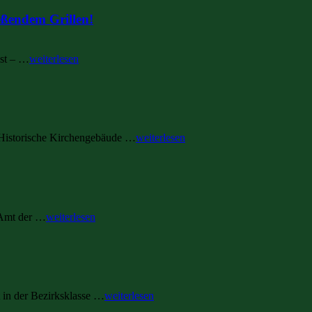
eßendem Grillen!
est – …
weiterlesen
 Historische Kirchengebäude …
weiterlesen
 Amt der …
weiterlesen
in der Bezirksklasse …
weiterlesen