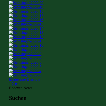
[Zeige eine Diashow]
1
2
►
Bödexen News
Suchen