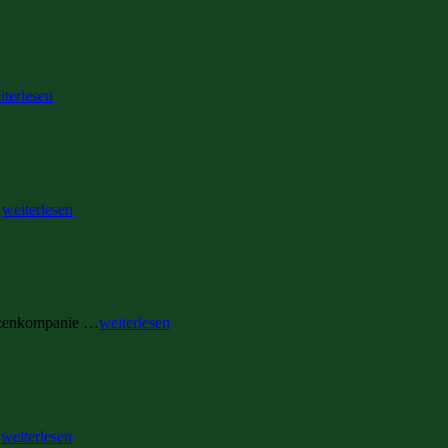
iterlesen
…
weiterlesen
ützenkompanie …
weiterlesen
…
weiterlesen