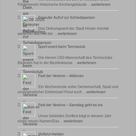
Förderverein Historische Kirchengebäude …
weiterlesen
Erneuter Aufruf zur Schiedsperson
8 Juli, 2026
Das Ordnungsamt der Stadt Höxter möchte
weiterhin das Amt der …
weiterlesen
Sport-event beim Tennisclub
7 Juli, 2026
Die Herren Ü50-Mannschaft des Tennisclubs
Bödexen hat in der Bezirksklasse …
weiterlesen
Fest der Vereine – Aktionen
18 Juni, 2026
Ein Wochenende voller Gemeinschaft, Spaß und
unvergesslicher Erlebnisse! Freut euch …
weiterlesen
Fest der Vereine – Samstag geht es los
18 Juni, 2026
Unser beliebtes Dorffest trägt in diesem Jahr
einen neuen Namen!Das …
weiterlesen
Vollblut-Helden