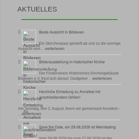
AKTUELLES
Beste Aussicht in Bödexen
4 August, 2026
Ein Storchenpaar genießt ab und zu die sonnige
Aussicht vom …
weiterlesen
Bilderausstellung in historischer Kirche
30 Juli, 2026
Der Förderverein Historisches Kirchengebäude
Bödexen e.V. freut sich darauf, Gastgeber …
weiterlesen
Herzliche Einladung zu Annafest mit
anschließendem Grillen!
22 Juli, 2026
Am Sonntag, den 2. August, feiern wir gemeinsam Annafest –
…
weiterlesen
Save the Date, am 29.08.2026 ist Weintasting
18 Juli, 2026
Vom 29.08.2026 bis zum 27.09.2026 ist der