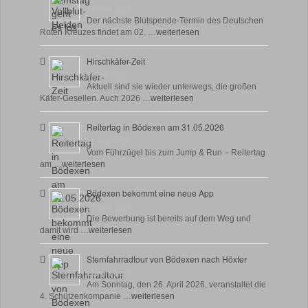
17 Juni, 2026
Der nächste Blutspende-Termin des Deutschen
Roten Kreuzes findet am 02. …
weiterlesen
Hirschkäfer-Zeit
9 Juni, 2026
Aktuell sind sie wieder unterwegs, die großen
Käfer-Gesellen. Auch 2026 …
weiterlesen
Reitertag in Bödexen am 31.05.2026
27 Mai, 2026
Vom Führzügel bis zum Jump & Run – Reitertag
am …
weiterlesen
Bödexen bekommt eine neue App
28 April, 2026
Die Bewerbung ist bereits auf dem Weg und
damit wird …
weiterlesen
Sternfahrradtour von Bödexen nach Höxter
23 April, 2026
Am Sonntag, den 26. April 2026, veranstaltet die
4. Schützenkompanie …
weiterlesen