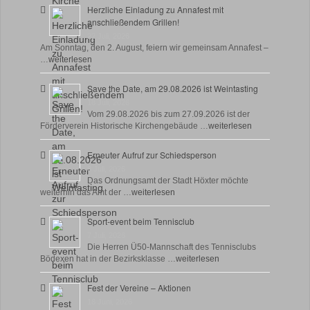
Herzliche Einladung zu Annafest mit
anschließendem Grillen!
22 Juli, 2026
Am Sonntag, den 2. August, feiern wir gemeinsam Annafest –
…
weiterlesen
Save the Date, am 29.08.2026 ist Weintasting
18 Juli, 2026
Vom 29.08.2026 bis zum 27.09.2026 ist der
Förderverein Historische Kirchengebäude …
weiterlesen
Erneuter Aufruf zur Schiedsperson
8 Juli, 2026
Das Ordnungsamt der Stadt Höxter möchte
weiterhin das Amt der …
weiterlesen
Sport-event beim Tennisclub
7 Juli, 2026
Die Herren Ü50-Mannschaft des Tennisclubs
Bödexen hat in der Bezirksklasse …
weiterlesen
Fest der Vereine – Aktionen
18 Juni, 2026