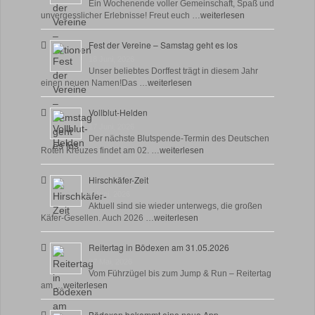
Ein Wochenende voller Gemeinschaft, Spaß und
unvergesslicher Erlebnisse! Freut euch …
weiterlesen
Fest der Vereine – Samstag geht es los
18 Juni, 2026
Unser beliebtes Dorffest trägt in diesem Jahr
einen neuen Namen!Das …
weiterlesen
Vollblut-Helden
17 Juni, 2026
Der nächste Blutspende-Termin des Deutschen
Roten Kreuzes findet am 02. …
weiterlesen
Hirschkäfer-Zeit
9 Juni, 2026
Aktuell sind sie wieder unterwegs, die großen
Käfer-Gesellen. Auch 2026 …
weiterlesen
Reitertag in Bödexen am 31.05.2026
27 Mai, 2026
Vom Führzügel bis zum Jump & Run – Reitertag
am …
weiterlesen
Bödexen bekommt eine neue App