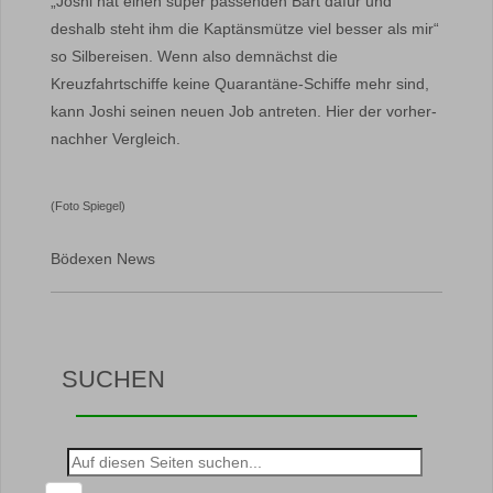
„Joshi hat einen super passenden Bart dafür und
deshalb steht ihm die Kaptänsmütze viel besser als mir“
so Silbereisen. Wenn also demnächst die
Kreuzfahrtschiffe keine Quarantäne-Schiffe mehr sind,
kann Joshi seinen neuen Job antreten. Hier der vorher-
nachher Vergleich.
(Foto Spiegel)
Bödexen News
SUCHEN
Suche
nach: