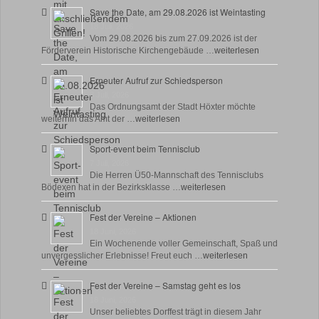
Save the Date, am 29.08.2026 ist Weintasting
18 Juli, 2026
Vom 29.08.2026 bis zum 27.09.2026 ist der
Förderverein Historische Kirchengebäude …
weiterlesen
Erneuter Aufruf zur Schiedsperson
8 Juli, 2026
Das Ordnungsamt der Stadt Höxter möchte
weiterhin das Amt der …
weiterlesen
Sport-event beim Tennisclub
7 Juli, 2026
Die Herren Ü50-Mannschaft des Tennisclubs
Bödexen hat in der Bezirksklasse …
weiterlesen
Fest der Vereine – Aktionen
18 Juni, 2026
Ein Wochenende voller Gemeinschaft, Spaß und
unvergesslicher Erlebnisse! Freut euch …
weiterlesen
Fest der Vereine – Samstag geht es los
18 Juni, 2026
Unser beliebtes Dorffest trägt in diesem Jahr