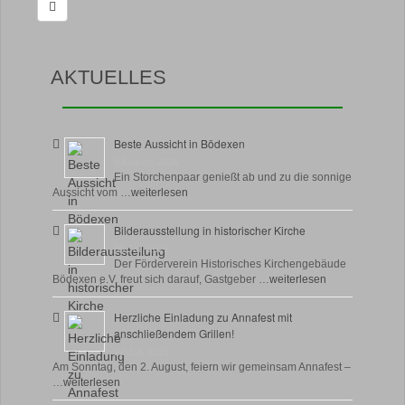
AKTUELLES
Beste Aussicht in Bödexen
4 August, 2026
Ein Storchenpaar genießt ab und zu die sonnige
Aussicht vom …
weiterlesen
Bilderausstellung in historischer Kirche
30 Juli, 2026
Der Förderverein Historisches Kirchengebäude
Bödexen e.V. freut sich darauf, Gastgeber …
weiterlesen
Herzliche Einladung zu Annafest mit
anschließendem Grillen!
22 Juli, 2026
Am Sonntag, den 2. August, feiern wir gemeinsam Annafest –
…
weiterlesen