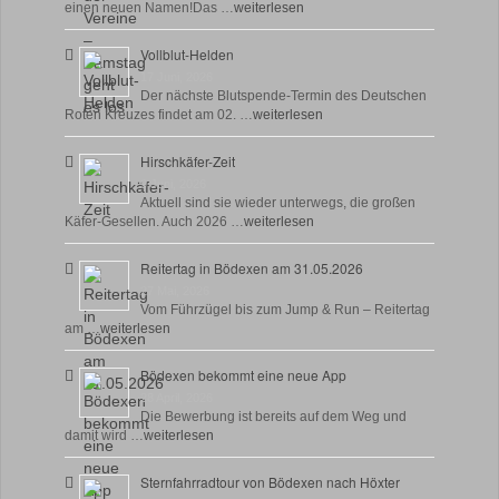
einen neuen Namen!Das …
weiterlesen
Vollblut-Helden
17 Juni, 2026
Der nächste Blutspende-Termin des Deutschen
Roten Kreuzes findet am 02. …
weiterlesen
Hirschkäfer-Zeit
9 Juni, 2026
Aktuell sind sie wieder unterwegs, die großen
Käfer-Gesellen. Auch 2026 …
weiterlesen
Reitertag in Bödexen am 31.05.2026
27 Mai, 2026
Vom Führzügel bis zum Jump & Run – Reitertag
am …
weiterlesen
Bödexen bekommt eine neue App
28 April, 2026
Die Bewerbung ist bereits auf dem Weg und
damit wird …
weiterlesen
Sternfahrradtour von Bödexen nach Höxter