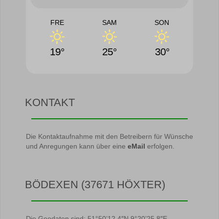
FRE
SAM
SON
19°
25°
30°
KONTAKT
Die Kontaktaufnahme mit den Betreibern für Wünsche
und Anregungen kann über eine
eMail
erfolgen.
BÖDEXEN (37671 HÖXTER)
Die Geodaten sind: 51°50’12.4″N 9°20’25.8″E