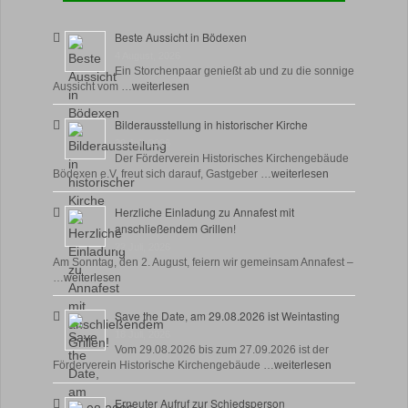
Beste Aussicht in Bödexen
4 August, 2026
Ein Storchenpaar genießt ab und zu die sonnige
Aussicht vom …
weiterlesen
Bilderausstellung in historischer Kirche
30 Juli, 2026
Der Förderverein Historisches Kirchengebäude
Bödexen e.V. freut sich darauf, Gastgeber …
weiterlesen
Herzliche Einladung zu Annafest mit
anschließendem Grillen!
22 Juli, 2026
Am Sonntag, den 2. August, feiern wir gemeinsam Annafest –
…
weiterlesen
Save the Date, am 29.08.2026 ist Weintasting
18 Juli, 2026
Vom 29.08.2026 bis zum 27.09.2026 ist der
Förderverein Historische Kirchengebäude …
weiterlesen
Erneuter Aufruf zur Schiedsperson