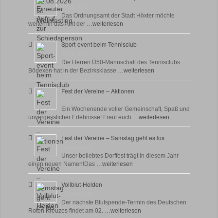
8 Juli, 2026
Das Ordnungsamt der Stadt Höxter möchte
weiterhin das Amt der …
weiterlesen
Sport-event beim Tennisclub
7 Juli, 2026
Die Herren Ü50-Mannschaft des Tennisclubs
Bödexen hat in der Bezirksklasse …
weiterlesen
Fest der Vereine – Aktionen
18 Juni, 2026
Ein Wochenende voller Gemeinschaft, Spaß und
unvergesslicher Erlebnisse! Freut euch …
weiterlesen
Fest der Vereine – Samstag geht es los
18 Juni, 2026
Unser beliebtes Dorffest trägt in diesem Jahr
einen neuen Namen!Das …
weiterlesen
Vollblut-Helden
17 Juni, 2026
Der nächste Blutspende-Termin des Deutschen
Roten Kreuzes findet am 02. …
weiterlesen