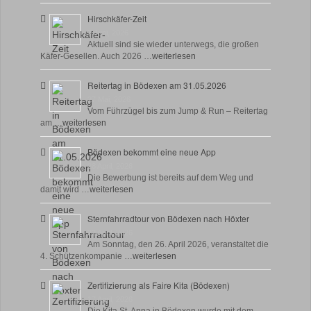
Hirschkäfer-Zeit
9 Juni, 2026
Aktuell sind sie wieder unterwegs, die großen
Käfer-Gesellen. Auch 2026 …
weiterlesen
Reitertag in Bödexen am 31.05.2026
27 Mai, 2026
Vom Führzügel bis zum Jump & Run – Reitertag
am …
weiterlesen
Bödexen bekommt eine neue App
28 April, 2026
Die Bewerbung ist bereits auf dem Weg und
damit wird …
weiterlesen
Sternfahrradtour von Bödexen nach Höxter
23 April, 2026
Am Sonntag, den 26. April 2026, veranstaltet die
4. Schützenkompanie …
weiterlesen
Zertifizierung als Faire Kita (Bödexen)
17 April, 2026