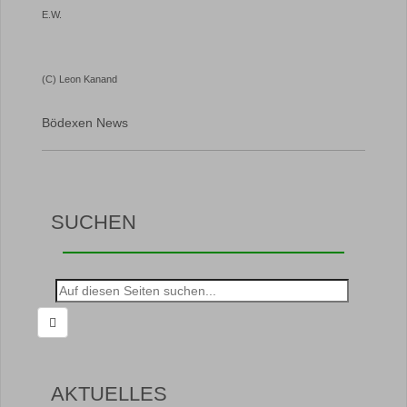
E.W.
(C) Leon Kanand
Bödexen News
SUCHEN
Suche
nach:
AKTUELLES