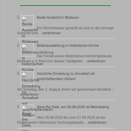
Beste Aussicht in Bödexen
4 August, 2026
Ein Storchenpaar genießt ab und zu die sonnige
Aussicht vom …
weiterlesen
Bilderausstellung in historischer Kirche
30 Juli, 2026
Der Förderverein Historisches Kirchengebäude
Bödexen e.V. freut sich darauf, Gastgeber …
weiterlesen
Herzliche Einladung zu Annafest mit
anschließendem Grillen!
22 Juli, 2026
Am Sonntag, den 2. August, feiern wir gemeinsam Annafest –
…
weiterlesen
Save the Date, am 29.08.2026 ist Weintasting
18 Juli, 2026
Vom 29.08.2026 bis zum 27.09.2026 ist der
Förderverein Historische Kirchengebäude …
weiterlesen