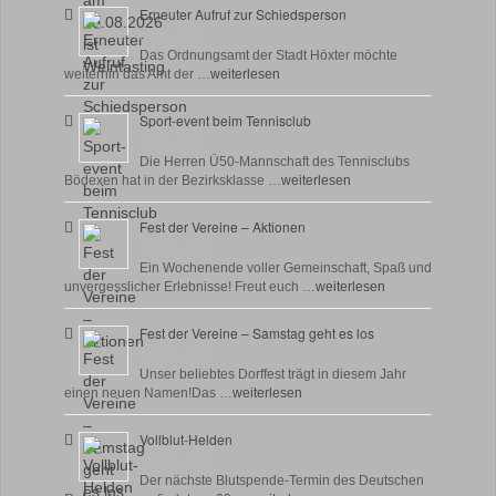
Erneuter Aufruf zur Schiedsperson
8 Juli, 2026
Das Ordnungsamt der Stadt Höxter möchte
weiterhin das Amt der …
weiterlesen
Sport-event beim Tennisclub
7 Juli, 2026
Die Herren Ü50-Mannschaft des Tennisclubs
Bödexen hat in der Bezirksklasse …
weiterlesen
Fest der Vereine – Aktionen
18 Juni, 2026
Ein Wochenende voller Gemeinschaft, Spaß und
unvergesslicher Erlebnisse! Freut euch …
weiterlesen
Fest der Vereine – Samstag geht es los
18 Juni, 2026
Unser beliebtes Dorffest trägt in diesem Jahr
einen neuen Namen!Das …
weiterlesen
Vollblut-Helden
17 Juni, 2026
Der nächste Blutspende-Termin des Deutschen