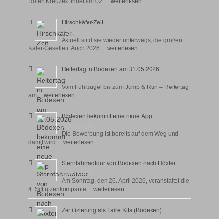
Roten Kreuzes findet am 02. …
weiterlesen
Hirschkäfer-Zeit
9 Juni, 2026
Aktuell sind sie wieder unterwegs, die großen
Käfer-Gesellen. Auch 2026 …
weiterlesen
Reitertag in Bödexen am 31.05.2026
27 Mai, 2026
Vom Führzügel bis zum Jump & Run – Reitertag
am …
weiterlesen
Bödexen bekommt eine neue App
28 April, 2026
Die Bewerbung ist bereits auf dem Weg und
damit wird …
weiterlesen
Sternfahrradtour von Bödexen nach Höxter
23 April, 2026
Am Sonntag, den 26. April 2026, veranstaltet die
4. Schützenkompanie …
weiterlesen
Zertifizierung als Faire Kita (Bödexen)