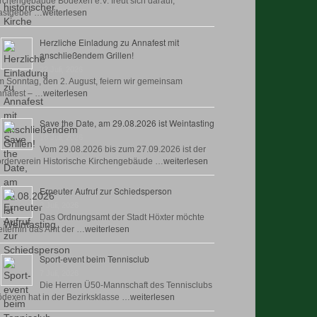
rchengebäude Bödexen e.V. freut sich darauf,
astgeber …
weiterlesen
Herzliche Einladung zu Annafest mit
anschließendem Grillen!
22 Juli, 2026
 Sonntag, den 2. August, feiern wir gemeinsam
nafest – …
weiterlesen
Save the Date, am 29.08.2026 ist Weintasting
18 Juli, 2026
Vom 29.08.2026 bis zum 27.09.2026 ist der
rderverein Historische Kirchengebäude …
weiterlesen
Erneuter Aufruf zur Schiedsperson
8 Juli, 2026
Das Ordnungsamt der Stadt Höxter möchte
iterhin das Amt der …
weiterlesen
Sport-event beim Tennisclub
7 Juli, 2026
Die Herren Ü50-Mannschaft des Tennisclubs
dexen hat in der Bezirksklasse …
weiterlesen