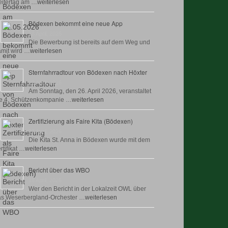
itertag am …
weiterlesen
Bödexen bekommt eine neue App
28 April, 2026
Die Bewerbung ist bereits auf dem Weg und
mit wird …
weiterlesen
Sternfahrradtour von Bödexen nach Höxter
23 April, 2026
Am Sonntag, den 26. April 2026, veranstaltet
e 4. Schützenkompanie …
weiterlesen
Zertifizierung als Faire Kita (Bödexen)
17 April, 2026
Die Kita St. Anna in Bödexen wurde mit dem
rtifikat …
weiterlesen
Bericht über das WBO
16 April, 2026
Wer den Bericht in der Lokalzeit OWL über
as Weserbergland-Orchester …
weiterlesen