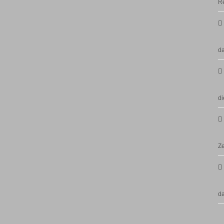
Re
da
di
Ze
d