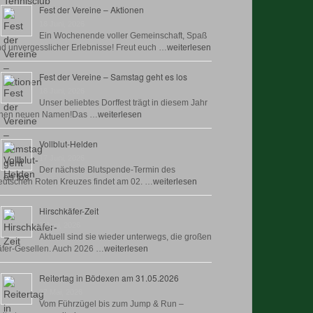
Fest der Vereine – Aktionen
18 Juni, 2026
Ein Wochenende voller Gemeinschaft, Spaß
d unvergesslicher Erlebnisse! Freut euch …
weiterlesen
Fest der Vereine – Samstag geht es los
18 Juni, 2026
Unser beliebtes Dorffest trägt in diesem Jahr
inen neuen Namen!Das …
weiterlesen
Vollblut-Helden
17 Juni, 2026
Der nächste Blutspende-Termin des
utschen Roten Kreuzes findet am 02. …
weiterlesen
Hirschkäfer-Zeit
9 Juni, 2026
Aktuell sind sie wieder unterwegs, die großen
fer-Gesellen. Auch 2026 …
weiterlesen
Reitertag in Bödexen am 31.05.2026
27 Mai, 2026
Vom Führzügel bis zum Jump & Run –