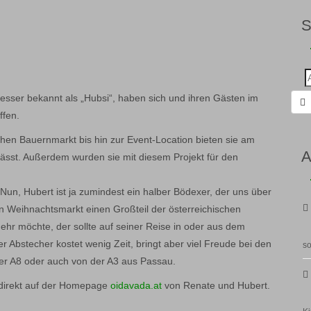
Suc
nac
besser bekannt als „Hubsi“, haben sich und ihren Gästen im
ffen.
en Bauernmarkt bis hin zur Event-Location bieten sie am
A
lässt. Außerdem wurden sie mit diesem Projekt für den
un, Hubert ist ja zumindest ein halber Bödexer, der uns über
en Weihnachtsmarkt einen Großteil der österreichischen
hr möchte, der sollte auf seiner Reise in oder aus dem
 Abstecher kostet wenig Zeit, bringt aber viel Freude bei den
so
der A8 oder auch von der A3 aus Passau.
direkt auf der Homepage
oidavada.at
von Renate und Hubert.