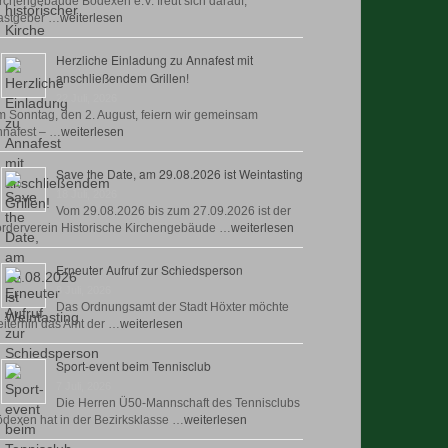
rchengebäude Bödexen e.V. freut sich darauf,
astgeber …
weiterlesen
Herzliche Einladung zu Annafest mit
anschließendem Grillen!
22 Juli, 2026
 Sonntag, den 2. August, feiern wir gemeinsam
nafest – …
weiterlesen
Save the Date, am 29.08.2026 ist Weintasting
18 Juli, 2026
Vom 29.08.2026 bis zum 27.09.2026 ist der
rderverein Historische Kirchengebäude …
weiterlesen
Erneuter Aufruf zur Schiedsperson
8 Juli, 2026
Das Ordnungsamt der Stadt Höxter möchte
iterhin das Amt der …
weiterlesen
Sport-event beim Tennisclub
7 Juli, 2026
Die Herren Ü50-Mannschaft des Tennisclubs
dexen hat in der Bezirksklasse …
weiterlesen