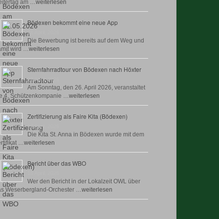
itertag am …
weiterlesen
Bödexen bekommt eine neue App
28 April, 2026
Die Bewerbung ist bereits auf dem Weg und
mit wird …
weiterlesen
Sternfahrradtour von Bödexen nach Höxter
23 April, 2026
Am Sonntag, den 26. April 2026, veranstaltet
e 4. Schützenkompanie …
weiterlesen
Zertifizierung als Faire Kita (Bödexen)
17 April, 2026
Die Kita St. Anna in Bödexen wurde mit dem
rtifikat …
weiterlesen
Bericht über das WBO
16 April, 2026
Wer den Bericht in der Lokalzeit OWL über
as Weserbergland-Orchester …
weiterlesen