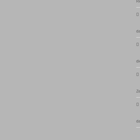
Re
da
di
Ze
d