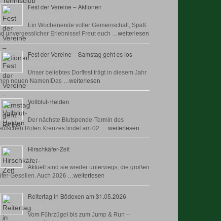
Fest der Vereine – Aktionen
18 Juni, 2026
Ein Wochenende voller Gemeinschaft, Spaß
d unvergesslicher Erlebnisse! Freut euch …
weiterlesen
Fest der Vereine – Samstag geht es los
18 Juni, 2026
Unser beliebtes Dorffest trägt in diesem Jahr
inen neuen Namen!Das …
weiterlesen
Vollblut-Helden
17 Juni, 2026
Der nächste Blutspende-Termin des
utschen Roten Kreuzes findet am 02. …
weiterlesen
Hirschkäfer-Zeit
9 Juni, 2026
Aktuell sind sie wieder unterwegs, die großen
fer-Gesellen. Auch 2026 …
weiterlesen
Reitertag in Bödexen am 31.05.2026
27 Mai, 2026
Vom Führzügel bis zum Jump & Run –