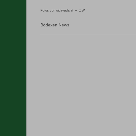
Fotos von oidavada.at – E.W.
Bödexen News