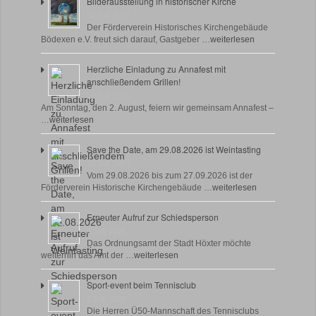
Bilderausstellung in historischer Kirche
30 Juli, 2026
Der Förderverein Historisches Kirchengebäude
Bödexen e.V. freut sich darauf, Gastgeber …
weiterlesen
Herzliche Einladung zu Annafest mit
anschließendem Grillen!
22 Juli, 2026
Am Sonntag, den 2. August, feiern wir gemeinsam Annafest –
…
weiterlesen
Save the Date, am 29.08.2026 ist Weintasting
18 Juli, 2026
Vom 29.08.2026 bis zum 27.09.2026 ist der
Förderverein Historische Kirchengebäude …
weiterlesen
Erneuter Aufruf zur Schiedsperson
8 Juli, 2026
Das Ordnungsamt der Stadt Höxter möchte
weiterhin das Amt der …
weiterlesen
Sport-event beim Tennisclub
7 Juli, 2026
Die Herren Ü50-Mannschaft des Tennisclubs