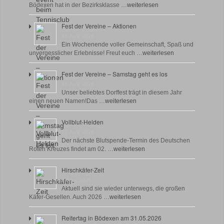
Bödexen hat in der Bezirksklasse …
weiterlesen
Fest der Vereine – Aktionen
18 Juni, 2026
Ein Wochenende voller Gemeinschaft, Spaß und
unvergesslicher Erlebnisse! Freut euch …
weiterlesen
Fest der Vereine – Samstag geht es los
18 Juni, 2026
Unser beliebtes Dorffest trägt in diesem Jahr
einen neuen Namen!Das …
weiterlesen
Vollblut-Helden
17 Juni, 2026
Der nächste Blutspende-Termin des Deutschen
Roten Kreuzes findet am 02. …
weiterlesen
Hirschkäfer-Zeit
9 Juni, 2026
Aktuell sind sie wieder unterwegs, die großen
Käfer-Gesellen. Auch 2026 …
weiterlesen
Reitertag in Bödexen am 31.05.2026