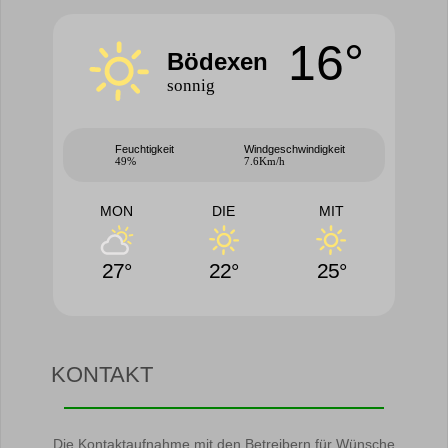
16°
Bödexen
sonnig
Feuchtigkeit
Windgeschwindigkeit
49%
7.6Km/h
MON
DIE
MIT
27°
22°
25°
KONTAKT
Die Kontaktaufnahme mit den Betreibern für Wünsche