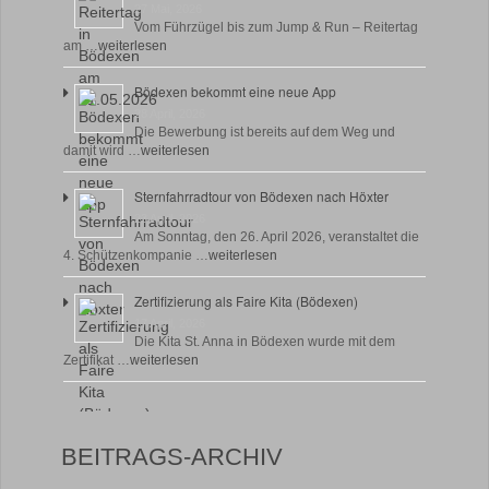
27 Mai, 2026
Vom Führzügel bis zum Jump & Run – Reitertag
am …
weiterlesen
Bödexen bekommt eine neue App
28 April, 2026
Die Bewerbung ist bereits auf dem Weg und
damit wird …
weiterlesen
Sternfahrradtour von Bödexen nach Höxter
23 April, 2026
Am Sonntag, den 26. April 2026, veranstaltet die
4. Schützenkompanie …
weiterlesen
Zertifizierung als Faire Kita (Bödexen)
17 April, 2026
Die Kita St. Anna in Bödexen wurde mit dem
Zertifikat …
weiterlesen
BEITRAGS-ARCHIV