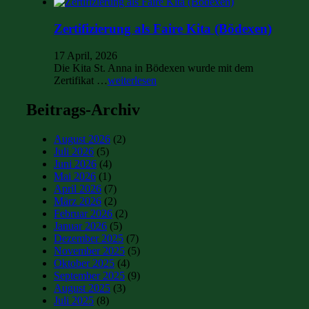
Zertifizierung als Faire Kita (Bödexen)
17 April, 2026
Die Kita St. Anna in Bödexen wurde mit dem
Zertifikat …
weiterlesen
Beitrags-Archiv
August 2026
(2)
Juli 2026
(5)
Juni 2026
(4)
Mai 2026
(1)
April 2026
(7)
März 2026
(2)
Februar 2026
(2)
Januar 2026
(5)
Dezember 2025
(7)
November 2025
(5)
Oktober 2025
(4)
September 2025
(9)
August 2025
(3)
Juli 2025
(8)