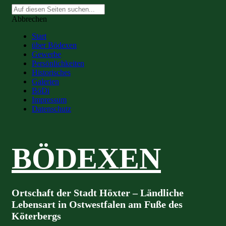
Suche
nach:
Abbrechen
Start
über Bödexen
Gewerbe
Persönlichkeiten
Historisches
Galerien
BöDi
Impressum
Datenschutz
BÖDEXEN
Ortschaft der Stadt Höxter – Ländliche
Lebensart in Ostwestfalen am Fuße des
Köterbergs