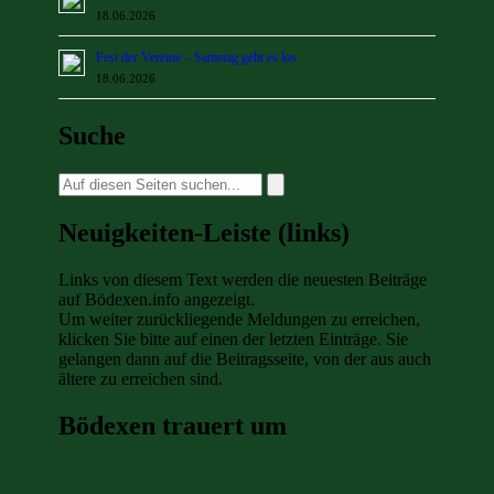
18.06.2026
Fest der Vereine – Samstag geht es los
18.06.2026
Suche
Suche
nach:
Neuigkeiten-Leiste (links)
Links von diesem Text werden die neuesten Beiträge
auf Bödexen.info angezeigt.
Um weiter zurückliegende Meldungen zu erreichen,
klicken Sie bitte auf einen der letzten Einträge. Sie
gelangen dann auf die Beitragsseite, von der aus auch
ältere zu erreichen sind.
Bödexen trauert um