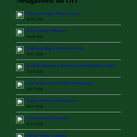
Neuigkeiten im Ort
Bilder-Ausstellung Thomas Ludwig
08.08.2026
Beste Aussicht in Bödexen
04.08.2026
Bilderausstellung in historischer Kirche
30.07.2026
Herzliche Einladung zu Annafest mit anschließendem Grillen!
22.07.2026
Save the Date, am 29.08.2026 ist Weintasting
18.07.2026
Erneuter Aufruf zur Schiedsperson
08.07.2026
Sport-event beim Tennisclub
07.07.2026
Fest der Vereine – Aktionen