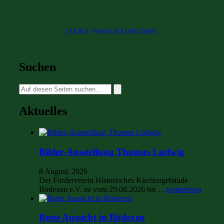
[ZEIGE VORSCHAUBILDER]
Suchen
Suche
nach:
Aktuelles
Bilder-Ausstellung Thomas Ludwig
8 August, 2026
Der Förderverein Historisches Kirchengebäude
Bödexen e.V. ist vom 29.08.2026 bis …
weiterlesen
Beste Aussicht in Bödexen