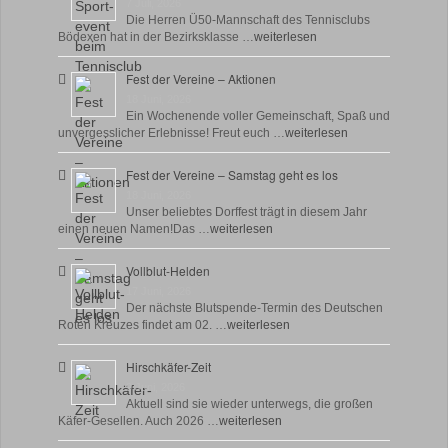
7 Juli, 2026
Die Herren Ü50-Mannschaft des Tennisclubs
Bödexen hat in der Bezirksklasse …
weiterlesen
Fest der Vereine – Aktionen
18 Juni, 2026
Ein Wochenende voller Gemeinschaft, Spaß und
unvergesslicher Erlebnisse! Freut euch …
weiterlesen
Fest der Vereine – Samstag geht es los
18 Juni, 2026
Unser beliebtes Dorffest trägt in diesem Jahr
einen neuen Namen!Das …
weiterlesen
Vollblut-Helden
17 Juni, 2026
Der nächste Blutspende-Termin des Deutschen
Roten Kreuzes findet am 02. …
weiterlesen
Hirschkäfer-Zeit
9 Juni, 2026
Aktuell sind sie wieder unterwegs, die großen
Käfer-Gesellen. Auch 2026 …
weiterlesen