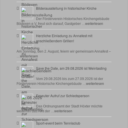
Bilderausstellung in historischer Kirche
30 Juli, 2026
Der Förderverein Historisches Kirchengebäude
Bödexen e.V. freut sich darauf, Gastgeber …
weiterlesen
Herzliche Einladung zu Annafest mit
anschließendem Grillen!
22 Juli, 2026
Am Sonntag, den 2. August, feiern wir gemeinsam Annafest –
…
weiterlesen
Save the Date, am 29.08.2026 ist Weintasting
18 Juli, 2026
Vom 29.08.2026 bis zum 27.09.2026 ist der
Förderverein Historische Kirchengebäude …
weiterlesen
Erneuter Aufruf zur Schiedsperson
8 Juli, 2026
Das Ordnungsamt der Stadt Höxter möchte
weiterhin das Amt der …
weiterlesen
Sport-event beim Tennisclub