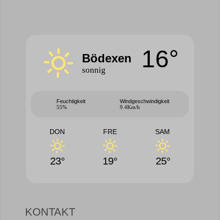
16°
Bödexen
sonnig
Feuchtigkeit
Windgeschwindigkeit
55%
9.4Km/h
DON
FRE
SAM
23°
19°
25°
KONTAKT