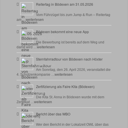
Reitertag in Bödexen am 31.05.2026
27 Mai, 2026
Vom Führzügel bis zum Jump & Run – Reitertag
am …
weiterlesen
Bödexen bekommt eine neue App
28 April, 2026
Die Bewerbung ist bereits auf dem Weg und
damit wird …
weiterlesen
Sternfahrradtour von Bödexen nach Höxter
23 April, 2026
Am Sonntag, den 26. April 2026, veranstaltet die
4. Schützenkompanie …
weiterlesen
Zertifizierung als Faire Kita (Bödexen)
17 April, 2026
Die Kita St. Anna in Bödexen wurde mit dem
Zertifikat …
weiterlesen
Bericht über das WBO
16 April, 2026
Wer den Bericht in der Lokalzeit OWL über das