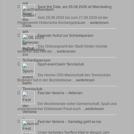
Save the Date, am 29.08.2026 ist Weintasting
18 Juli, 2026
Vom 29.08.2026 bis zum 27.09.2026 ist der
Förderverein Historische Kirchengebäude …
weiterlesen
Erneuter Aufruf zur Schiedsperson
8 Juli, 2026
Das Ordnungsamt der Stadt Höxter möchte
weiterhin das Amt der …
weiterlesen
Sport-event beim Tennisclub
7 Juli, 2026
Die Herren Ü50-Mannschaft des Tennisclubs
Bödexen hat in der Bezirksklasse …
weiterlesen
Fest der Vereine – Aktionen
18 Juni, 2026
Ein Wochenende voller Gemeinschaft, Spaß und
unvergesslicher Erlebnisse! Freut euch …
weiterlesen
Fest der Vereine – Samstag geht es los
18 Juni, 2026
Unser beliebtes Dorffest trägt in diesem Jahr