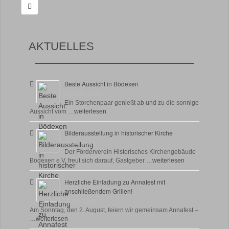
AKTUELLES
Beste Aussicht in Bödexen
4 August, 2026
Ein Storchenpaar genießt ab und zu die sonnige
Aussicht vom …
weiterlesen
Bilderausstellung in historischer Kirche
30 Juli, 2026
Der Förderverein Historisches Kirchengebäude
Bödexen e.V. freut sich darauf, Gastgeber …
weiterlesen
Herzliche Einladung zu Annafest mit
anschließendem Grillen!
22 Juli, 2026
Am Sonntag, den 2. August, feiern wir gemeinsam Annafest –
…
weiterlesen