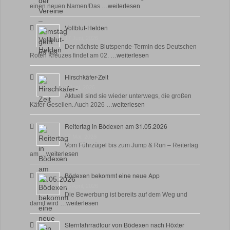
einen neuen Namen!Das …
weiterlesen
Vollblut-Helden
17 Juni, 2026
Der nächste Blutspende-Termin des Deutschen
Roten Kreuzes findet am 02. …
weiterlesen
Hirschkäfer-Zeit
9 Juni, 2026
Aktuell sind sie wieder unterwegs, die großen
Käfer-Gesellen. Auch 2026 …
weiterlesen
Reitertag in Bödexen am 31.05.2026
27 Mai, 2026
Vom Führzügel bis zum Jump & Run – Reitertag
am …
weiterlesen
Bödexen bekommt eine neue App
28 April, 2026
Die Bewerbung ist bereits auf dem Weg und
damit wird …
weiterlesen
Sternfahrradtour von Bödexen nach Höxter