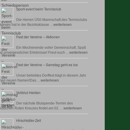
Sport-event beim Tennisclub
7 Juli, 2026
Die Herren Ü50-Mannschaft des Tennisclubs
dexen hat in der Bezirksklasse …
weiterlesen
Fest der Vereine – Aktionen
18 Juni, 2026
Ein Wochenende voller Gemeinschaft, Spaß
d unvergesslicher Erlebnisse! Freut euch …
weiterlesen
Fest der Vereine – Samstag geht es los
18 Juni, 2026
Unser beliebtes Dorffest trägt in diesem Jahr
inen neuen Namen!Das …
weiterlesen
Vollblut-Helden
17 Juni, 2026
Der nächste Blutspende-Termin des
utschen Roten Kreuzes findet am 02. …
weiterlesen
Hirschkäfer-Zeit
9 Juni, 2026