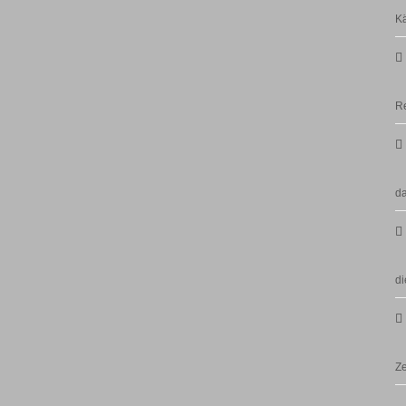
Kä
Re
da
di
Ze