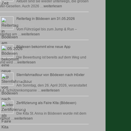
Aktuell sind sie wieder unterwegs, die großen
fer-Gesellen. Auch 2026 …
weiterlesen
Reitertag in Bödexen am 31.05.2026
27 Mai, 2026
Vom Führzügel bis zum Jump & Run –
itertag am …
weiterlesen
Bödexen bekommt eine neue App
28 April, 2026
Die Bewerbung ist bereits auf dem Weg und
mit wird …
weiterlesen
Sternfahrradtour von Bödexen nach Höxter
23 April, 2026
Am Sonntag, den 26. April 2026, veranstaltet
e 4. Schützenkompanie …
weiterlesen
Zertifizierung als Faire Kita (Bödexen)
17 April, 2026
Die Kita St. Anna in Bödexen wurde mit dem
rtifikat …
weiterlesen