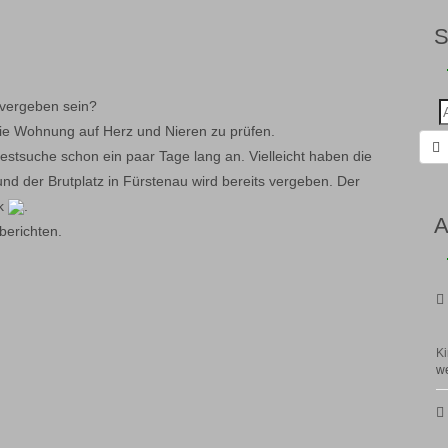
 vergeben sein?
Suc
nac
die Wohnung auf Herz und Nieren zu prüfen.
stsuche schon ein paar Tage lang an. Vielleicht haben die
d der Brutplatz in Fürstenau wird bereits vergeben. Der
ck
.
A
berichten.
Ki
we