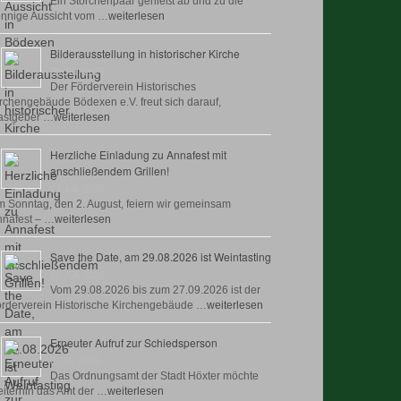
Ein Storchenpaar genießt ab und zu die
nnige Aussicht vom …
weiterlesen
Bilderausstellung in historischer Kirche
30 Juli, 2026
Der Förderverein Historisches
rchengebäude Bödexen e.V. freut sich darauf,
astgeber …
weiterlesen
Herzliche Einladung zu Annafest mit
anschließendem Grillen!
22 Juli, 2026
 Sonntag, den 2. August, feiern wir gemeinsam
nafest – …
weiterlesen
Save the Date, am 29.08.2026 ist Weintasting
18 Juli, 2026
Vom 29.08.2026 bis zum 27.09.2026 ist der
rderverein Historische Kirchengebäude …
weiterlesen
Erneuter Aufruf zur Schiedsperson
8 Juli, 2026
Das Ordnungsamt der Stadt Höxter möchte
iterhin das Amt der …
weiterlesen