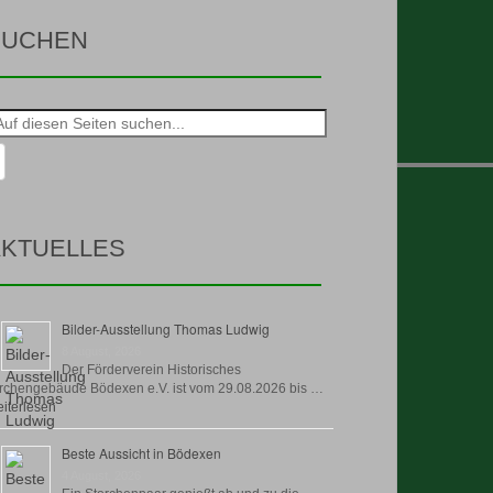
SUCHEN
he
h:
KTUELLES
Bilder-Ausstellung Thomas Ludwig
8 August, 2026
Der Förderverein Historisches
rchengebäude Bödexen e.V. ist vom 29.08.2026 bis …
iterlesen
Beste Aussicht in Bödexen
4 August, 2026