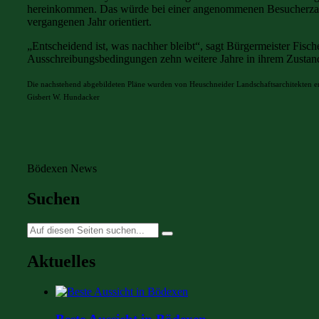
hereinkommen. Das würde bei einer angenommenen Besucherzahl 
vergangenen Jahr orientiert.
„Entscheidend ist, was nachher bleibt“, sagt Bürgermeister Fis
Ausschreibungsbedingungen zehn weitere Jahre in ihrem Zustand
Die nachstehend abgebildeten Pläne wurden von Heuschneider Landschaftsarchitekten ers
Gisbert W. Hundacker
Bödexen News
Suchen
Suche
nach:
Aktuelles