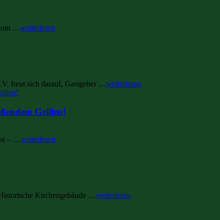
t vom …
weiterlesen
V. freut sich darauf, Gastgeber …
weiterlesen
eßendem Grillen!
est – …
weiterlesen
 Historische Kirchengebäude …
weiterlesen