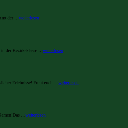
 Amt der …
weiterlesen
in der Bezirksklasse …
weiterlesen
licher Erlebnisse! Freut euch …
weiterlesen
en Namen!Das …
weiterlesen