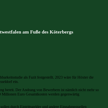
stwestfalen am Fuße des Köterbergs
rkeitsstudie als Fazit festgestellt. 2023 wäre für Höxter die
seldorf ein.
g bereit. Der Andrang von Bewerbern ist nämlich nicht mehr so
 18,9 Millionen Euro Gesamtkosten werden gegenwärtig
 sollen durch Eintrittsgelder und andere Einnahmequellen