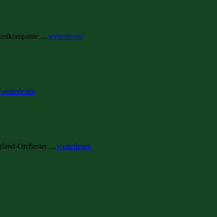
ützenkompanie …
weiterlesen
…
weiterlesen
rgland-Orchester …
weiterlesen