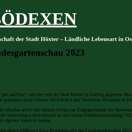
BÖDEXEN
schaft der Stadt Höxter – Ländliche Lebensart in O
desgartenschau 2023
gut machbar“, hat eine von der Stadt Höxter in Auftrag gegebene Machba
ht spätestens Ende Februar 2018 beim Land Nordrhein-Westfalen in Düs
ht offenbar schon mit offenen Armen zur Entgegennahme der Bewerbun
te die notwendigen Investitionen in eine solche Freiluftveranstaltung:
ls eigenen Anteil zu zahlen.
agten sieben Millionen Euro Betriebskosten der Landesgartenschau 2023