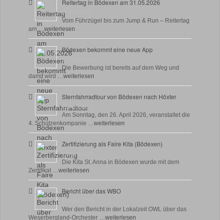
Reitertag in Bödexen am 31.05.2026
27 Mai, 2026
Vom Führzügel bis zum Jump & Run – Reitertag
am …
weiterlesen
Bödexen bekommt eine neue App
28 April, 2026
Die Bewerbung ist bereits auf dem Weg und
damit wird …
weiterlesen
Sternfahrradtour von Bödexen nach Höxter
23 April, 2026
Am Sonntag, den 26. April 2026, veranstaltet die
4. Schützenkompanie …
weiterlesen
Zertifizierung als Faire Kita (Bödexen)
17 April, 2026
Die Kita St. Anna in Bödexen wurde mit dem
Zertifikat …
weiterlesen
Bericht über das WBO
16 April, 2026
Wer den Bericht in der Lokalzeit OWL über das
Weserbergland-Orchester …
weiterlesen