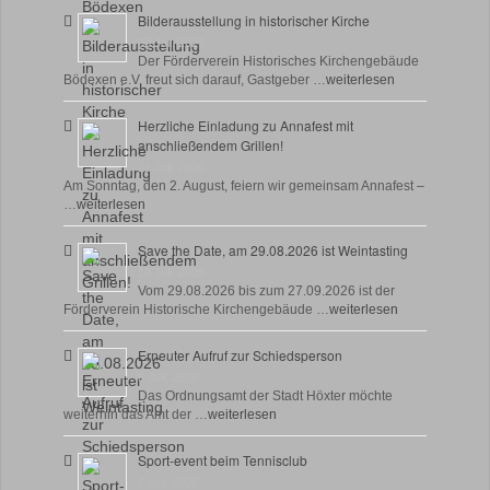
Bilderausstellung in historischer Kirche
30 Juli, 2026
Der Förderverein Historisches Kirchengebäude
Bödexen e.V. freut sich darauf, Gastgeber …
weiterlesen
Herzliche Einladung zu Annafest mit
anschließendem Grillen!
22 Juli, 2026
Am Sonntag, den 2. August, feiern wir gemeinsam Annafest –
…
weiterlesen
Save the Date, am 29.08.2026 ist Weintasting
18 Juli, 2026
Vom 29.08.2026 bis zum 27.09.2026 ist der
Förderverein Historische Kirchengebäude …
weiterlesen
Erneuter Aufruf zur Schiedsperson
8 Juli, 2026
Das Ordnungsamt der Stadt Höxter möchte
weiterhin das Amt der …
weiterlesen
Sport-event beim Tennisclub
7 Juli, 2026