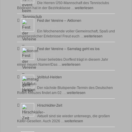
Die Herren Ü50-Mannschaft des Tennisclubs
Bödexen hat in der Bezirksklasse …
weiterlesen
Fest der Vereine – Aktionen
18 Juni, 2026
Ein Wochenende voller Gemeinschaft, Spaß und
unvergesslicher Erlebnisse! Freut euch …
weiterlesen
Fest der Vereine – Samstag geht es los
18 Juni, 2026
Unser beliebtes Dorffest trägt in diesem Jahr
einen neuen Namen!Das …
weiterlesen
Vollblut-Helden
17 Juni, 2026
Der nächste Blutspende-Termin des Deutschen
Roten Kreuzes findet am 02. …
weiterlesen
Hirschkäfer-Zeit
9 Juni, 2026
Aktuell sind sie wieder unterwegs, die großen
Käfer-Gesellen. Auch 2026 …
weiterlesen