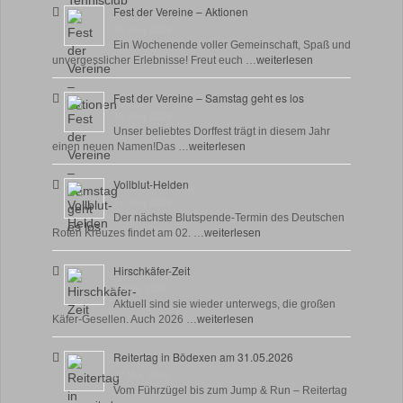
Fest der Vereine – Aktionen
18 Juni, 2026
Ein Wochenende voller Gemeinschaft, Spaß und
unvergesslicher Erlebnisse! Freut euch …
weiterlesen
Fest der Vereine – Samstag geht es los
18 Juni, 2026
Unser beliebtes Dorffest trägt in diesem Jahr
einen neuen Namen!Das …
weiterlesen
Vollblut-Helden
17 Juni, 2026
Der nächste Blutspende-Termin des Deutschen
Roten Kreuzes findet am 02. …
weiterlesen
Hirschkäfer-Zeit
9 Juni, 2026
Aktuell sind sie wieder unterwegs, die großen
Käfer-Gesellen. Auch 2026 …
weiterlesen
Reitertag in Bödexen am 31.05.2026
27 Mai, 2026
Vom Führzügel bis zum Jump & Run – Reitertag