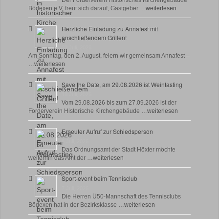
Der Förderverein Historisches Kirchengebäude
Bödexen e.V. freut sich darauf, Gastgeber …
weiterlesen
Herzliche Einladung zu Annafest mit
anschließendem Grillen!
22 Juli, 2026
Am Sonntag, den 2. August, feiern wir gemeinsam Annafest –
…
weiterlesen
Save the Date, am 29.08.2026 ist Weintasting
18 Juli, 2026
Vom 29.08.2026 bis zum 27.09.2026 ist der
Förderverein Historische Kirchengebäude …
weiterlesen
Erneuter Aufruf zur Schiedsperson
8 Juli, 2026
Das Ordnungsamt der Stadt Höxter möchte
weiterhin das Amt der …
weiterlesen
Sport-event beim Tennisclub
7 Juli, 2026
Die Herren Ü50-Mannschaft des Tennisclubs
Bödexen hat in der Bezirksklasse …
weiterlesen