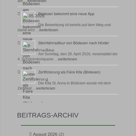
am …
weiterlesen
Bödexen bekommt eine neue App
28 April, 2026
Die Bewerbung ist bereits auf dem Weg und
damit wird …
weiterlesen
Sternfahrradtour von Bödexen nach Höxter
23 April, 2026
Am Sonntag, den 26. April 2026, veranstaltet die
4. Schützenkompanie …
weiterlesen
Zertifizierung als Faire Kita (Bödexen)
17 April, 2026
Die Kita St. Anna in Bödexen wurde mit dem
Zertifikat …
weiterlesen
BEITRAGS-ARCHIV
August 2026
(2)