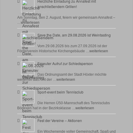
Herzliche Einladung zu Annafest mit
anschließendem Grillen!
22 Juli, 2026
Am Sonntag, den 2. August, feiern wir gemeinsam Annafest –
…
weiterlesen
Save the Date, am 29.08.2026 ist Weintasting
18 Juli, 2026
Vom 29.08.2026 bis zum 27.09.2026 ist der
Förderverein Historische Kirchengebäude …
weiterlesen
Erneuter Aufruf zur Schiedsperson
8 Juli, 2026
Das Ordnungsamt der Stadt Höxter möchte
weiterhin das Amt der …
weiterlesen
Sport-event beim Tennisclub
7 Juli, 2026
Die Herren Ü50-Mannschaft des Tennisclubs
Bödexen hat in der Bezirksklasse …
weiterlesen
Fest der Vereine – Aktionen
18 Juni, 2026
Ein Wochenende voller Gemeinschaft, Spaß und