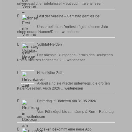
unvergesslicher Erlebnisse! Freut euch …
weiterlesen
Fest der Vereine – Samstag geht es los
18 Juni, 2026
Unser beliebtes Dorffest trägt in diesem Jahr
einen neuen Namen!Das …
weiterlesen
Vollblut-Helden
17 Juni, 2026
Der nächste Blutspende-Termin des Deutschen
Roten Kreuzes findet am 02. …
weiterlesen
Hirschkäfer-Zeit
9 Juni, 2026
Aktuell sind sie wieder unterwegs, die großen
Käfer-Gesellen. Auch 2026 …
weiterlesen
Reitertag in Bödexen am 31.05.2026
27 Mai, 2026
Vom Führzügel bis zum Jump & Run – Reitertag
am …
weiterlesen
Bödexen bekommt eine neue App