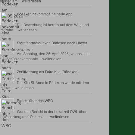
itertag am …
weiterlesen
Bödexen bekommt eine neue App
28 April, 2026
Die Bewerbung ist bereits auf dem Weg und
mit wird …
weiterlesen
Sternfahrradtour von Bödexen nach Höxter
23 April, 2026
Am Sonntag, den 26. April 2026, veranstaltet
e 4. Schützenkompanie …
weiterlesen
Zertifizierung als Faire Kita (Bödexen)
17 April, 2026
Die Kita St. Anna in Bödexen wurde mit dem
rtifikat …
weiterlesen
Bericht über das WBO
16 April, 2026
Wer den Bericht in der Lokalzeit OWL über
as Weserbergland-Orchester …
weiterlesen