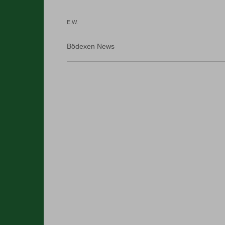
E.W.
Bödexen News