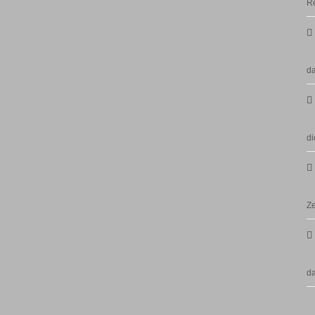
Re
da
di
Ze
d