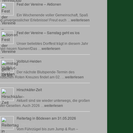
Fest der Vereine – Aktionen
18 Juni, 2026
Ein Wochenende voller Gemeinschaft, Spaß
d unvergesslicher Erlebnisse! Freut euch …
weiterlesen
Fest der Vereine – Samstag geht es los
18 Juni, 2026
Unser beliebtes Dorffest trägt in diesem Jahr
inen neuen Namen!Das …
weiterlesen
Vollblut-Helden
17 Juni, 2026
Der nächste Blutspende-Termin des
utschen Roten Kreuzes findet am 02. …
weiterlesen
Hirschkäfer-Zeit
9 Juni, 2026
Aktuell sind sie wieder unterwegs, die großen
fer-Gesellen. Auch 2026 …
weiterlesen
Reitertag in Bödexen am 31.05.2026
27 Mai, 2026
Vom Führzügel bis zum Jump & Run –