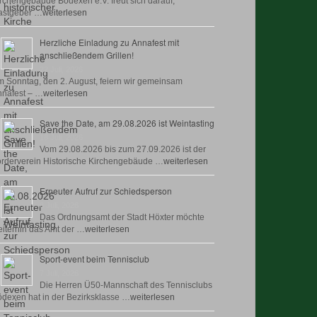
rchengebäude Bödexen e.V. freut sich darauf,
astgeber …
weiterlesen
Herzliche Einladung zu Annafest mit
anschließendem Grillen!
22 Juli, 2026
 Sonntag, den 2. August, feiern wir gemeinsam
nafest – …
weiterlesen
Save the Date, am 29.08.2026 ist Weintasting
18 Juli, 2026
Vom 29.08.2026 bis zum 27.09.2026 ist der
rderverein Historische Kirchengebäude …
weiterlesen
Erneuter Aufruf zur Schiedsperson
8 Juli, 2026
Das Ordnungsamt der Stadt Höxter möchte
iterhin das Amt der …
weiterlesen
Sport-event beim Tennisclub
7 Juli, 2026
Die Herren Ü50-Mannschaft des Tennisclubs
dexen hat in der Bezirksklasse …
weiterlesen