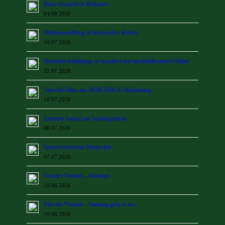
Beste Aussicht in Bödexen
04.08.2026
Bilderausstellung in historischer Kirche
30.07.2026
Herzliche Einladung zu Annafest mit anschließendem Grillen!
22.07.2026
Save the Date, am 29.08.2026 ist Weintasting
18.07.2026
Erneuter Aufruf zur Schiedsperson
08.07.2026
Sport-event beim Tennisclub
07.07.2026
Fest der Vereine – Aktionen
18.06.2026
Fest der Vereine – Samstag geht es los
18.06.2026