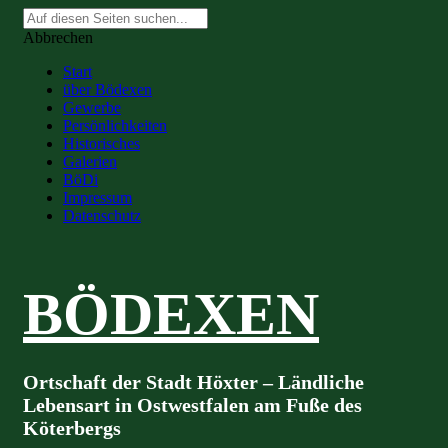
Suche
nach:
Abbrechen
Start
über Bödexen
Gewerbe
Persönlichkeiten
Historisches
Galerien
BöDi
Impressum
Datenschutz
BÖDEXEN
Ortschaft der Stadt Höxter – Ländliche
Lebensart in Ostwestfalen am Fuße des
Köterbergs