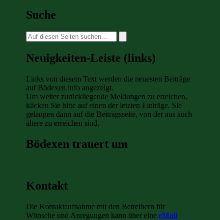
Suche
Suche
nach:
Neuigkeiten-Leiste (links)
Links von diesem Text werden die neuesten Beiträge
auf Bödexen.info angezeigt.
Um weiter zurückliegende Meldungen zu erreichen,
klicken Sie bitte auf einen der letzten Einträge. Sie
gelangen dann auf die Beitragsseite, von der aus auch
ältere zu erreichen sind.
Bödexen trauert um
Kontakt
Die Kontaktaufnahme mit den Betreibern für
Wünsche und Anregungen kann über eine
eMail