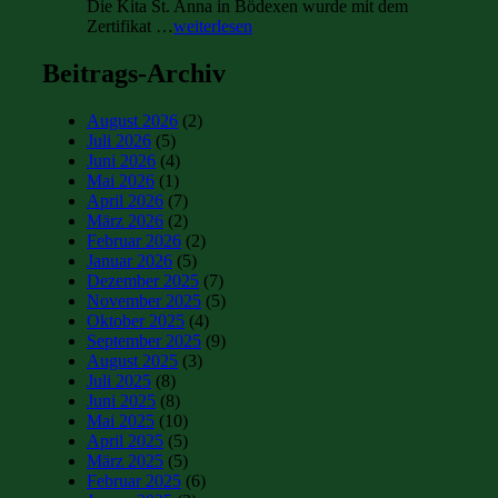
Die Kita St. Anna in Bödexen wurde mit dem
Zertifikat …
weiterlesen
Beitrags-Archiv
August 2026
(2)
Juli 2026
(5)
Juni 2026
(4)
Mai 2026
(1)
April 2026
(7)
März 2026
(2)
Februar 2026
(2)
Januar 2026
(5)
Dezember 2025
(7)
November 2025
(5)
Oktober 2025
(4)
September 2025
(9)
August 2025
(3)
Juli 2025
(8)
Juni 2025
(8)
Mai 2025
(10)
April 2025
(5)
März 2025
(5)
Februar 2025
(6)