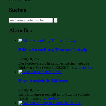
Suchen
Suche
nach:
Aktuelles
Bilder-Ausstellung Thomas Ludwig
8 August, 2026
Der Förderverein Historisches Kirchengebäude
Bödexen e.V. ist vom 29.08.2026 bis …
weiterlesen
Beste Aussicht in Bödexen
4 August, 2026
Ein Storchenpaar genießt ab und zu die sonnige
Aussicht vom …
weiterlesen