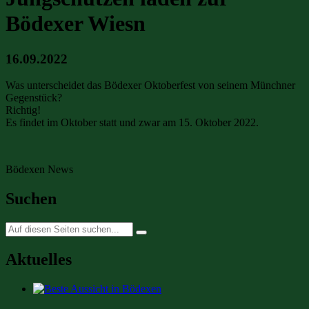
Bödexer Wiesn
16.09.2022
Was unterscheidet das Bödexer Oktoberfest von seinem Münchner
Gegenstück?
Richtig!
Es findet im Oktober statt und zwar am 15. Oktober 2022.
Bödexen News
Suchen
Suche
nach:
Aktuelles