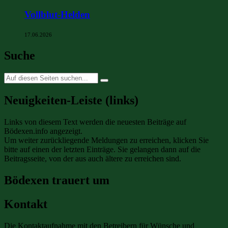
Vollblut-Helden
17.06.2026
Suche
Suche
nach:
Neuigkeiten-Leiste (links)
Links von diesem Text werden die neuesten Beiträge auf
Bödexen.info angezeigt.
Um weiter zurückliegende Meldungen zu erreichen, klicken Sie
bitte auf einen der letzten Einträge. Sie gelangen dann auf die
Beitragsseite, von der aus auch ältere zu erreichen sind.
Bödexen trauert um
Kontakt
Die Kontaktaufnahme mit den Betreibern für Wünsche und