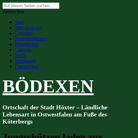
Suche
nach:
Abbrechen
Start
über Bödexen
Gewerbe
Persönlichkeiten
Historisches
Galerien
BöDi
Impressum
Datenschutz
BÖDEXEN
Ortschaft der Stadt Höxter – Ländliche
Lebensart in Ostwestfalen am Fuße des
Köterbergs
Jungschützen laden zur