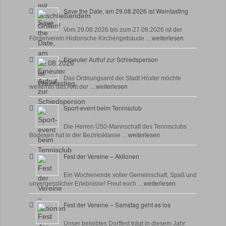
Save the Date, am 29.08.2026 ist Weintasting
18 Juli, 2026
Vom 29.08.2026 bis zum 27.09.2026 ist der
Förderverein Historische Kirchengebäude …
weiterlesen
Erneuter Aufruf zur Schiedsperson
8 Juli, 2026
Das Ordnungsamt der Stadt Höxter möchte
weiterhin das Amt der …
weiterlesen
Sport-event beim Tennisclub
7 Juli, 2026
Die Herren Ü50-Mannschaft des Tennisclubs
Bödexen hat in der Bezirksklasse …
weiterlesen
Fest der Vereine – Aktionen
18 Juni, 2026
Ein Wochenende voller Gemeinschaft, Spaß und
unvergesslicher Erlebnisse! Freut euch …
weiterlesen
Fest der Vereine – Samstag geht es los
18 Juni, 2026
Unser beliebtes Dorffest trägt in diesem Jahr