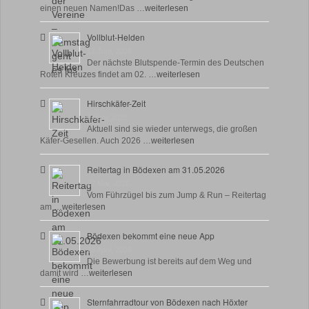
einen neuen Namen!Das …
weiterlesen
Vollblut-Helden
17 Juni, 2026
Der nächste Blutspende-Termin des Deutschen
Roten Kreuzes findet am 02. …
weiterlesen
Hirschkäfer-Zeit
9 Juni, 2026
Aktuell sind sie wieder unterwegs, die großen
Käfer-Gesellen. Auch 2026 …
weiterlesen
Reitertag in Bödexen am 31.05.2026
27 Mai, 2026
Vom Führzügel bis zum Jump & Run – Reitertag
am …
weiterlesen
Bödexen bekommt eine neue App
28 April, 2026
Die Bewerbung ist bereits auf dem Weg und
damit wird …
weiterlesen
Sternfahrradtour von Bödexen nach Höxter