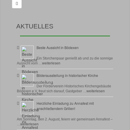
AKTUELLES
Beste Aussicht in Bödexen
4 August, 2026
Ein Storchenpaar genießt ab und zu die sonnige
Aussicht vom …
weiterlesen
Bilderausstellung in historischer Kirche
30 Juli, 2026
Der Förderverein Historisches Kirchengebäude
Bödexen e.V. freut sich darauf, Gastgeber …
weiterlesen
Herzliche Einladung zu Annafest mit
anschließendem Grillen!
22 Juli, 2026
Am Sonntag, den 2. August, feiern wir gemeinsam Annafest –
…
weiterlesen