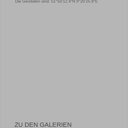
Die Geodaten sind: 51°50’12.4″N 9°20’25.8″E
ZU DEN GALERIEN